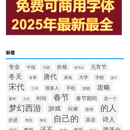
标签
专业
价格
元宵节
中国
习俗
你可以
唐代
冬天
大学
学校
基地
冬季
孩子
宋代
攻略
很多人
手机
技能
工作
春节
春节期间
时间
是一个
新年
方式
梦幻西游
的人
游戏
玩家
疫情
自己的
诗人
的是
英语
考生
考试
还不
降落伞
都是
费用
诗词