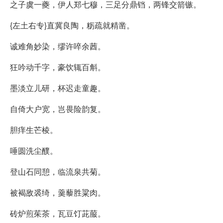
之子虞一夔，伊人郑七穆，三足分鼎铛，两锋交箭镞。
{左土右专}直冀良陶，粝疏就精凿。
诚难角妙染，缪许啐余莤。
狂吟动千字，豪饮辄百斛。
墨淡立儿研，杯迟走童趣。
自倚大户宽，岂畏险韵复。
胆痒生芒棱。
唾圆洗尘醭。
登山石同憩，临流泉共菊。
被褐敌裘绮，羹藜胜粱肉。
砖炉煎茱茶，瓦豆饤茈菔。