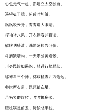
心包元气一起，影建立太空独自。
遥望极干端，俯瞰时坤轴。
飘飘凌云身，杳杳送大眼睛。
挥袖裨八风，开衣襟吞并百读。
醒脾咽醇清，洗髓荡振兴习俗。
斗摘紫墙构，一天攀登黄道毂。
川令民族如果跑，林进行魍魈伏。
螺蚌看三个神，杯罐检查四方边远。
参旗摩右肩，昆苑踏左足。
营蚂蚁磨旋转，吱吱蜂房簇。
膻俎满足前煮，诗瓢悭半粒。