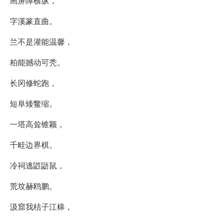
画屏障横纵，
字溪篆直曲。
兰不是灌能温馨，
柏能撼动可秃。
长冈修蛇跑，
短阜矮鳖缩。
一塔高耸锥颖，
千畦边界棋。
冷祠逃鼪鼯鼠，
荒坟赫鸥鹏。
汲窟我桔子江槔，