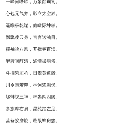
一峰何峥嵘，万象翻匍匐。
心包元气并，影立太空独。
遥瞻极乾端，俯瞰际坤轴。
飘飘凌云身，杳杳送鸿目。
挥袖裨八风，开襟吞百渎。
醒脾咽醇清，涤髓盪痼俗。
斗摘紫垣杓，日攀黄道毂。
川令夷若奔，林诃魍魈伏。
螺蚌视三神，杯盎阅四隩。
参旗摩右肩，昆苑踏左足。
营营蚁磨旋，戢戢蜂房簇。