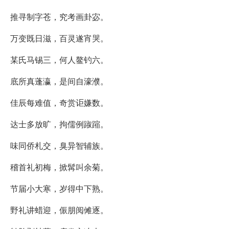
推寻制字苍，究考画卦宓。
万变既日滋，百灵遂宵哭。
某氏马锡三，何人鳌钓六。
底所真蓬瀛，是间自濠濮。
佳辰每难值，奇赏讵嫌数。
达士多放旷，拘儒例踧蹜。
味同侨札交，臭异智辅族。
稽首礼初梅，掀髯叫余菊。
节届小大寒，岁得中下熟。
野礼讲蜡迎，侲朋阅傩逐。