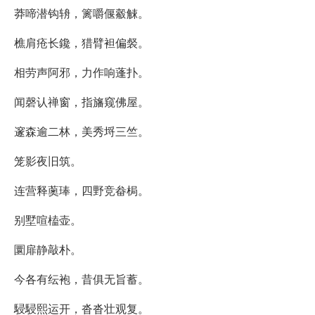
莽啼潜钩辀，篱嚼偃觳觫。
樵肩疮长鑱，猎臂袒偏裻。
相劳声阿邪，力作响蓬扑。
闻磬认禅窗，指旛窥佛屋。
邃森逾二林，美秀埒三竺。
笼影夜旧筑。
连营释薁琫，四野竞畚梮。
别墅喧榼壶。
圜扉静敲朴。
今各有纭袍，昔俱无旨蓄。
駸駸熙运开，沓沓壮观复。