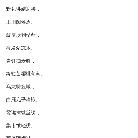
野礼讲蜡迎接，
王朋阅傩逐。
皱皮肤剥枯藓，
瘦发站冻木。
青针抽麦麰，
绛粒茁樱桃葡萄。
乌龙特巍峨，
白雁几乎湾袱。
霞谯抹微丝绸，
集市皱轻拢。