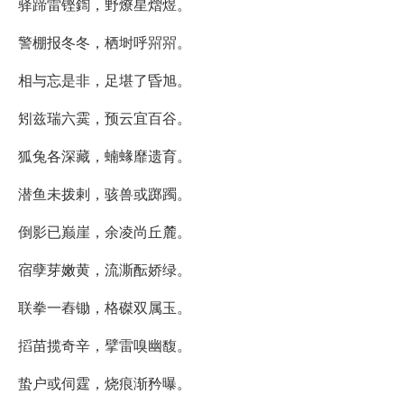
驿蹄雷铿鍧，野燎星熠煜。
警棚报冬冬，栖埘呼喌喌。
相与忘是非，足堪了昏旭。
矧兹瑞六霙，预云宜百谷。
狐兔各深藏，蝻蝝靡遗育。
潜鱼未拨剌，骇兽或踯躅。
倒影已巅崖，余凌尚丘麓。
宿孽芽嫩黄，流澌酝娇绿。
联拳一舂锄，格磔双属玉。
搯苗揽奇辛，擘雷嗅幽馥。
蛰户或伺霆，烧痕渐矜曝。