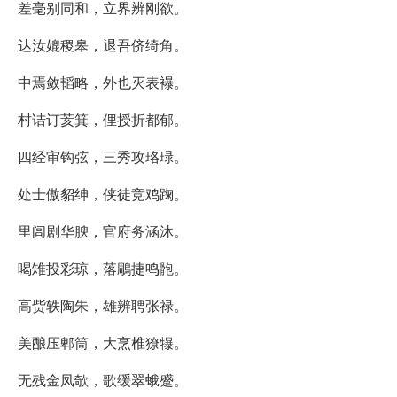
差毫别同和，立界辨刚欲。
达汝媲稷皋，退吾侪绮角。
中焉敛韬略，外也灭表襮。
村诘订荄箕，俚授折都郁。
四经审钩弦，三秀攻珞琭。
处士傲貂绅，侠徒竞鸡踘。
里闾剧华腴，官府务涵沐。
喝雉投彩琼，落鵰捷鸣骲。
高赀轶陶朱，雄辨聘张禄。
美酿压郫筒，大烹椎獠犦。
无残金凤欹，歌缓翠蛾蹙。