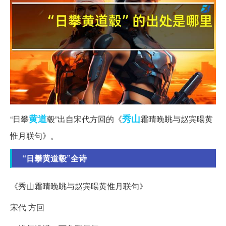
黄道
秀山
“日攀
毂”出自宋代方回的《
霜晴晚眺与赵宾暘黄
惟月联句》。
“日攀黄道毂”全诗
《秀山霜晴晚眺与赵宾暘黄惟月联句》
宋代 方回