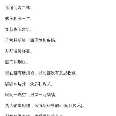
深邃阴森二林，
秀美相等三竺。
笼影夜旧建筑。
连营释奠琫，四周争相备梮。
别墅温暖杯壶。
圆门静刑杖。
现在都有麻烦袍，以前都没有意思收藏。
駸駸熙运开，众多壮观又。
民间一燃空，房屋一万础续。
货店铺富鲍鱐，米市场积累胡种{睦目换禾}。