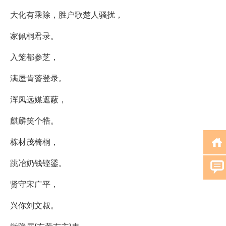
大化有乘除，胜户歌楚人骚扰，
家佩桐君录。
入笼都参芝，
满屋肯薋登录。
浑凤远媒遮蔽，
麒麟笑个牿。
栋材茂椅桐，
跳冶奶钱铿鋈。
贤守宋广平，
兴你刘文叔。