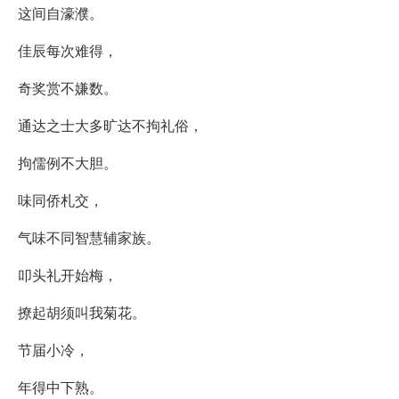
这间自濠濮。
佳辰每次难得，
奇奖赏不嫌数。
通达之士大多旷达不拘礼俗，
拘儒例不大胆。
味同侨札交，
气味不同智慧辅家族。
叩头礼开始梅，
撩起胡须叫我菊花。
节届小冷，
年得中下熟。