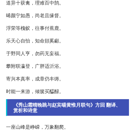
道异十获禽，理难百中鹄。
晞颜宁如愚，尚老且缘督。
浮荣等槐蚁，往事付蕉鹿。
乐天心自怡，知命頞奚顣。
于野同人亨，勿药无妄福。
攀附联瀛登，广胖适沂浴。
寄兴本真率，成章仍丰缛。
时能一来游，倾箧买醽醁。
《秀山霜晴晚眺与赵宾暘黄惟月联句》方回 翻译、
赏析和诗意
一座山峰是峥嵘，万象翻爬。