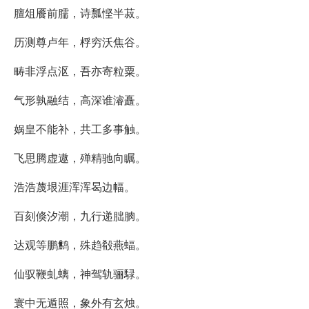
膻俎餍前臑，诗瓢悭半菽。
历测尊卢年，桴穷沃焦谷。
畴非浮点沤，吾亦寄粒粟。
气形孰融结，高深谁濬矗。
娲皇不能补，共工多事触。
飞思腾虚遨，殚精驰向瞩。
浩浩蔑垠涯浑浑曷边幅。
百刻倏汐潮，九行递朏朒。
达观等鹏鹪，殊趋殽燕蝠。
仙驭鞭虬螭，神驾轨骊騄。
寰中无遁照，象外有玄烛。