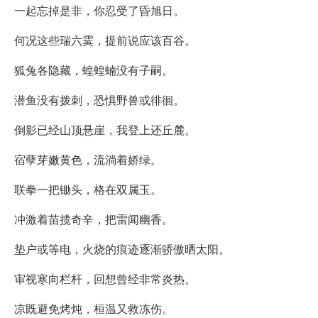
一起忘掉是非，你忍受了昏旭日。
何况这些瑞六霙，提前说应该百谷。
狐兔各隐藏，蝗蝗蝻没有子嗣。
潜鱼没有拨刺，恐惧野兽或徘徊。
倒影已经山顶悬崖，我登上还丘麓。
宿孽芽嫩黄色，流淌着娇绿。
联拳一把锄头，格在双属玉。
冲激着苗揽奇辛，把雷闻幽香。
垫户或等电，火烧的痕迹逐渐骄傲晒太阳。
审视寒向栏杆，回想曾经非常炎热。
凉既避免烤炖，桓温又救冻伤。