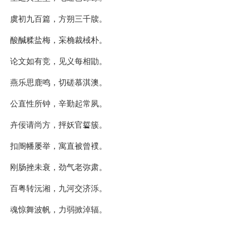
虞初九百篇，方朔三千牍。
酸醎糅盐梅，杗桷裁棫朴。
论文如有竞，见义每相勖。
燕乐思鹿鸣，切磋慕淇澳。
公直性所钟，辛勤起常夙。
卉佞请尚方，抨妖官硩簇。
扣阍幡屡举，寓直被曾襆。
刚肠挫未衰，劲气老弥肃。
百粤转沅湘，九河交济泺。
魂惊舞波帆，力弱掀淖辐。