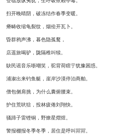
登临放纵夷犹，生呼吸依赖亭毒。
扫开晚晴阴，破冻结作春季变暖。
瘠畴收缩龟裂纹，烟侩开瓦卜。
昏群鸦声沸，暮色隐孤鹜，
店遥旅喝驴，陇隔稚叫犊。
鴃民谣音乐哳嘲笑，驼背荷瞎亍犹豫困惑。
浦溆出来钓鱼艇，崖岸沙漠停泊商舶。
僧包侧肩挑，为什么囊俯腰束。
护住荒吠狺，投林疲倦刘翔快。
骚蹄子雷铿铜，野燎星熠煜。
警报棚报冬季冬季，居住是呼叫喌喌。