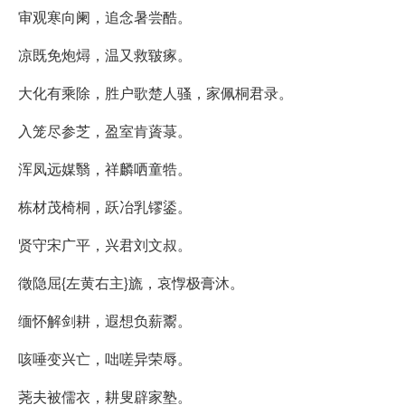
审观寒向阑，追念暑尝酷。
凉既免炮燖，温又救皲瘃。
大化有乘除，胜户歌楚人骚，家佩桐君录。
入笼尽参芝，盈室肯薋菉。
浑凤远媒翳，祥麟哂童牿。
栋材茂椅桐，跃冶乳镠鋈。
贤守宋广平，兴君刘文叔。
徵隐屈{左黄右主}旒，哀惸极膏沐。
缅怀解剑耕，遐想负薪鬻。
咳唾变兴亡，咄嗟异荣辱。
荛夫被儒衣，耕叟辟家塾。