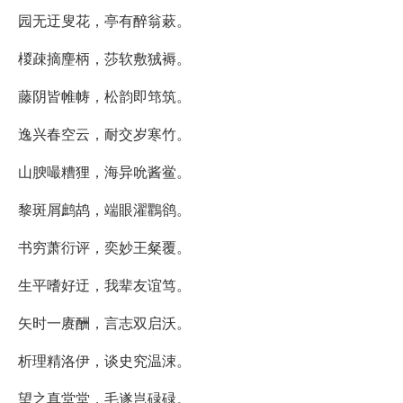
园无迂叟花，亭有醉翁蔌。
椶疎摘麈柄，莎软敷狨褥。
藤阴皆帷帱，松韵即筇筑。
逸兴春空云，耐交岁寒竹。
山腴嘬糟狸，海异吮酱鲎。
黎斑屑鹧鸪，端眼濯鸜鹆。
书穷萧衍评，奕妙王粲覆。
生平嗜好迂，我辈友谊笃。
矢时一赓酬，言志双启沃。
析理精洛伊，谈史究温涑。
望之真堂堂，毛遂岂碌碌。