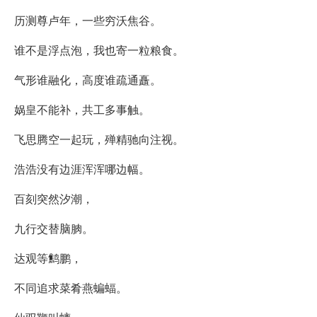
历测尊卢年，一些穷沃焦谷。
谁不是浮点泡，我也寄一粒粮食。
气形谁融化，高度谁疏通矗。
娲皇不能补，共工多事触。
飞思腾空一起玩，殚精驰向注视。
浩浩没有边涯浑浑哪边幅。
百刻突然汐潮，
九行交替脑朒。
达观等鹪鹏，
不同追求菜肴燕蝙蝠。