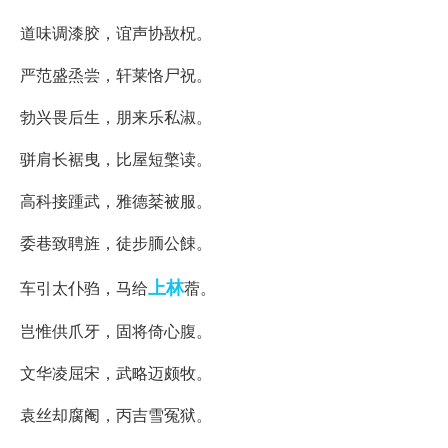
道味调漆胶，谊声协敔柷。
严范盛烝尝，轩莱恪尸祝。
勃兴畏后生，朋来乐私淑。
骈肩长裾曳，比屋短檠读。
高科接踵武，雅德棻被服。
委巷致聘旌，徒步胹公餗。
上林
车引太仆驺，马给
蓿。
岂惟供爪牙，固将倚心腹。
文华凌屈宋，武略迈颇牧。
袁丝却腐阉，丙吉雪冤狱。