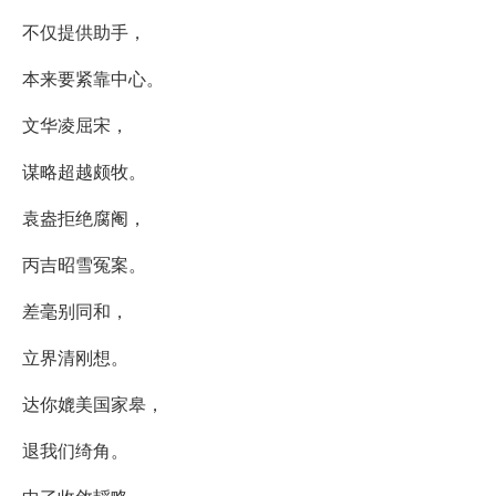
不仅提供助手，
本来要紧靠中心。
文华凌屈宋，
谋略超越颇牧。
袁盎拒绝腐阉，
丙吉昭雪冤案。
差毫别同和，
立界清刚想。
达你媲美国家皋，
退我们绮角。