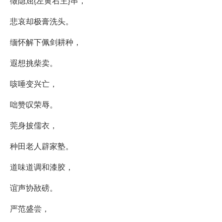
徵隐屈{左黄右主}串，
悲哀却极膏洗头。
缅怀解下佩剑耕种，
遐想挑柴卖。
咳唾变兴亡，
咄赞叹荣辱。
莞身披儒衣，
种田老人辟家塾。
道味道调和漆胶，
谊声协敔磅。
严范盛尝，