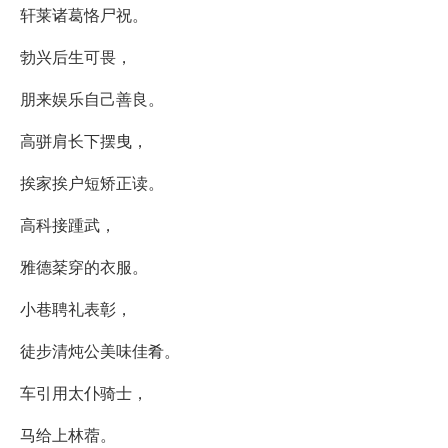
轩莱诸葛恪尸祝。
勃兴后生可畏，
朋来娱乐自己善良。
高骈肩长下摆曳，
挨家挨户短矫正读。
高科接踵武，
雅德棻穿的衣服。
小巷聘礼表彰，
徒步清炖公美味佳肴。
车引用太仆骑士，
马给上林蓿。