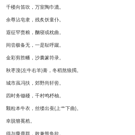
千楼向笛吹，万室陶巾漉。
余尊沾皂隶，残炙饫童仆。
遐征罕赍粮，酗寝或枕曲。
间尝极备无，一是耻呼蹴。
金彩剪胜幡，沙囊篆符录。
秋枣溲{左牛右羊}膏，冬稻熬狼臅。
城市虽冯扶，郊野尚轩喾。
四时务锄耰，千村鸣杼柚。
颗粒本牛衣，丝缕出蚕{上艹下曲}。
幸脱簪冕梏。
得与麋鹿群，敢兼熊鱼欲。