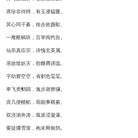
席珍非待聘，有玉谩韫匵。
冥心同子綦，徐步效颜歜。
一麾断鵷班，百举阅饩告。
仙忝真应宗，诗愧玄英属。
亲故焮妖灾，怨雠腾谤讟。
字幼窘空空，省躬危毣毣。
卑飞类鹪鷃，逸步谢骅骕。
庶几便帻幍，焉能事鞲絭。
双洪汹奔涛，孤派涩凝瀑。
窗徒骤雪萤，袍未释银鹄。