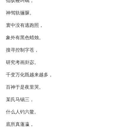
仙驭鞭叫螭，
神驾轨骊脲。
寰中没有逃跑照，
象外有黑色蜡烛。
搜寻控制字苍，
研究考画卦宓。
千变万化既越来越多，
百神于是夜里哭。
某氏马锡三，
什么人钓六鳌。
底所真蓬瀛，