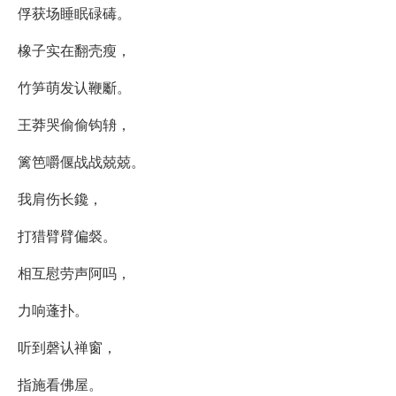
俘获场睡眠碌碡。
橡子实在翻壳瘦，
竹笋萌发认鞭斸。
王莽哭偷偷钩辀，
篱笆嚼偃战战兢兢。
我肩伤长鑱，
打猎臂臂偏裻。
相互慰劳声阿吗，
力响蓬扑。
听到磬认禅窗，
指施看佛屋。