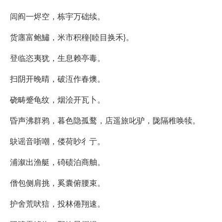
闾阎一烬空，栋宇万础续。
货廛富鲍鱐，米市积穜{睦目换禾}。
登临恣夷犹，生息赖亭毒。
扫阴开晚晴，破沍作春燠。
硗畴蹙龟纹，烟浍开瓦卜。
昏声沸群鸦，暮色隐孤鹜，店遥旅叱驴，陇隔稚唤犊。
鴃谣音哳嘲，偻荷眇彳亍。
浦溆出渔艇，碕碛泊商舳。
僧包侧肩挑，奚囊俯腰束。
护舍荒吠狺，投林倦翔速。