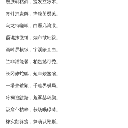
皴肤剥枯藓，瘦发立冻木。
青针抽麦麰，绛粒茁樱薁。
乌龙特嵯峨，白雁几湾洑。
霞谯抹微绡，烟市皱轻縠。
画嶂屏横纵，字溪篆直曲。
兰非灌能馨，柏岂撼可秃。
长冈修蛇驰，短阜矮鳖缩。
一塔耸锥颍，千畦界棋局。
冷祠逃鼪鼯，荒冢赫鸱鵩。
汲窟仆桔槔，获场眠碌碡。
橡实翻箨瘦，笋萌认鞭斸。