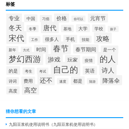
标签
专业
价格
元宵节
中国
习俗
你可以
唐代
冬天
大学
学校
基地
冬季
孩子
宋代
攻略
很多人
手机
技能
工作
春节
春节期间
时间
是一个
新年
方式
梦幻西游
的人
游戏
玩家
疫情
自己的
诗人
的是
英语
考生
考试
还不
降落伞
都是
费用
诗词
速度
陆游
高空
高度
猜你想看的文章
九阳豆浆机使用说明书（九阳豆浆机使用说明书）