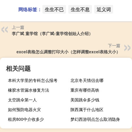
网络标签：
生生不已
生生不息
近义词
上一篇
李广斌 童学馆（李广斌-童学馆创始人介绍）
下一篇
excel表格怎么调整打印大小（怎样调整excel表格大小）
相关问题
本科大学里的专科怎么报考
北京冬天情侣去哪
橡胶水管漏水修复方法
重庆有哪些高铁
太空跳伞第一人
美国跳伞多少钱
如何预防电器火灾
陕西属于什么地区
租房800中介收多少
梦幻西游弱点怎么取消隐身