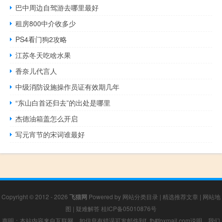
巴中周边自驾游去哪里最好
租房800中介收多少
PS4看门狗2攻略
江苏冬天吃啥水果
香奈儿代言人
中级消防设施操作员证有效期几年
“东山白首还归去”的出处是哪里
杰德油箱盖怎么开启
写元宵节的宋词谁最好
Copyright © 2012 - 2026
飞猫网
Powered by
网站分类目录
|
精选推荐文章
|
网站地
图
|
疑难解答
桂ICP备05010876号
声明：本站内容来自互联网，如信息有错误可发邮件到f_fb#foxmail.com说明，我们