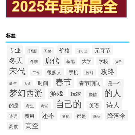
标签
专业
价格
元宵节
中国
习俗
你可以
唐代
冬天
大学
学校
基地
冬季
孩子
宋代
攻略
很多人
手机
技能
工作
春节
春节期间
时间
是一个
新年
方式
梦幻西游
的人
游戏
玩家
疫情
自己的
诗人
的是
英语
考生
考试
还不
降落伞
都是
费用
诗词
速度
陆游
高空
高度