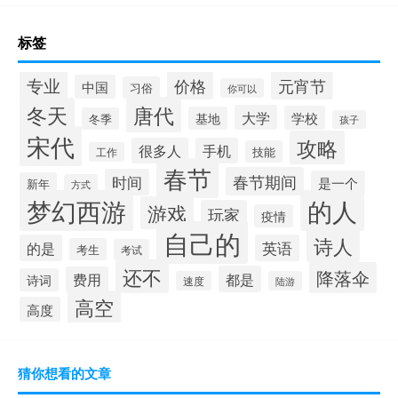
标签
专业
价格
元宵节
中国
习俗
你可以
唐代
冬天
大学
学校
基地
冬季
孩子
宋代
攻略
很多人
手机
技能
工作
春节
春节期间
时间
是一个
新年
方式
梦幻西游
的人
游戏
玩家
疫情
自己的
诗人
的是
英语
考生
考试
还不
降落伞
都是
费用
诗词
速度
陆游
高空
高度
猜你想看的文章