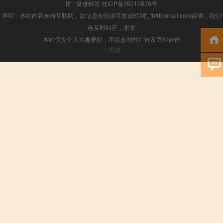
图
|
疑难解答
桂ICP备05010876号
声明：本站内容来自互联网，如信息有错误可发邮件到f_fb#foxmail.com说明，我们
会及时纠正，谢谢
本站仅为个人兴趣爱好，不接盈利性广告及商业合作
小男孩