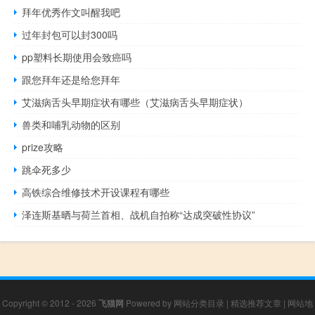
拜年优秀作文叫醒我吧
过年封包可以封300吗
pp塑料长期使用会致癌吗
跟您拜年还是给您拜年
艾滋病舌头早期症状有哪些（艾滋病舌头早期症状）
兽类和哺乳动物的区别
prize攻略
跳伞死多少
高铁综合维修技术开设课程有哪些
泽连斯基晒与荷兰首相、战机自拍称“达成突破性协议”
Copyright © 2012 - 2026
飞猫网
Powered by
网站分类目录
|
精选推荐文章
|
网站地