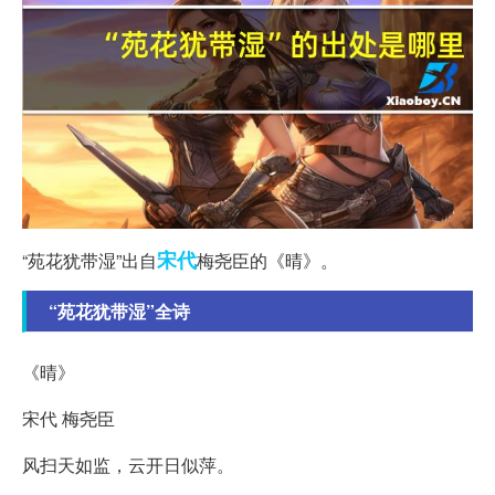
宋代
“苑花犹带湿”出自
梅尧臣的《晴》。
“苑花犹带湿”全诗
《晴》
宋代 梅尧臣
风扫天如监，云开日似萍。