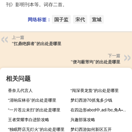
刊》影明刊本等。词存二首。
网络标签：
国子监
宋代
宣城
上一篇
“扛鼎绝膑者”的出处是哪里
下一篇
“便与蔽芾均”的出处是哪里
相关问题
香奈儿代言人
“闯深畏龙蛰”的出处是哪里
“清响应林谷”的出处是哪里
梦幻西游70抓鬼多少钱
“一片苍云未扫”的出处是哪里
在四边形abcd中,ad//bc,角A=90度
王者荣耀李白进阶攻略
兴趣部落攻略
“独眠野店无灯火”的出处是哪里
梦幻西游如何新区五开