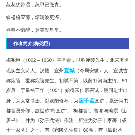
苑花犹带湿，蔬甲已微青。
蝶翅粉应薄，塘漘波更渟。
寻春不惜醉，莫笑发星星。
作者简介(梅尧臣)
梅尧臣（1002～1060）字圣俞，世称宛陵先生，北宋著名
宣城
现实主义诗人。汉族，宣州
（今属安徽）人。宣城古
称宛陵，世称宛陵先生。初试不第，以荫补河南主簿。50
岁后，于皇祐三年（1051）始得宋仁宗召试，赐同进士出
国子监
身，为太常博士。以欧阳修荐，为
直讲，累迁尚书
都官员外郎，故世称“梅直讲”、“梅都官”。曾参与编撰《新
唐书》，并为《孙子兵法》作注，所注为孙子十家著（或
十一家著）之一。有《宛陵先生集》60卷，有《四部丛