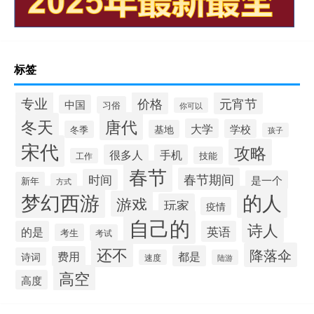
标签
专业
价格
元宵节
中国
习俗
你可以
唐代
冬天
大学
学校
基地
冬季
孩子
宋代
攻略
很多人
手机
技能
工作
春节
春节期间
时间
是一个
新年
方式
梦幻西游
的人
游戏
玩家
疫情
自己的
诗人
的是
英语
考生
考试
还不
降落伞
都是
费用
诗词
速度
陆游
高空
高度