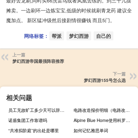
最好去龙刷,同时买66洗雷鸟或者凤凰去练的。到三十几摆
摊卖。一边刷环一边炼宝宝,低级的时候就刷青龙药 建议全
魔加点。 新区猛冲级然后接剧情很赚钱 而且5门。
网络标签：
帮派
梦幻西游
自己的
上一篇
梦幻西游帝国最强阵容推荐
下一篇
梦幻西游155号怎么选
相关问题
员工无故旷工多少天可以辞退员工（员工无故旷工多少天可以辞退）
电路改造报价明细（电路改造）
诺盾集团工作靠谱吗
Alpine Blue Home使用科罗拉多木材制作手工制作的作品
“共准拟阶庭”的出处是哪里
如何记忆雅思单词