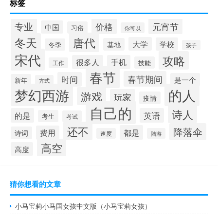
标签
专业
价格
元宵节
中国
习俗
你可以
唐代
冬天
大学
学校
基地
冬季
孩子
宋代
攻略
很多人
手机
技能
工作
春节
春节期间
时间
是一个
新年
方式
梦幻西游
的人
游戏
玩家
疫情
自己的
诗人
的是
英语
考生
考试
还不
降落伞
都是
费用
诗词
速度
陆游
高空
高度
猜你想看的文章
小马宝莉小马国女孩中文版（小马宝莉女孩）