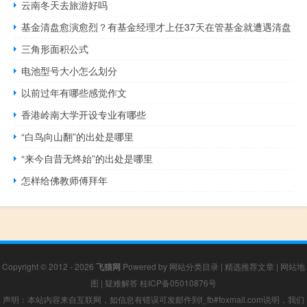
云南冬天去旅游好吗
基金清盘愈演愈烈？有基金经理才上任37天在管基金就遭遇清盘
三角形面积公式
电池型号大小怎么划分
以前过年有哪些感觉作文
香港岭南大学开设专业有哪些
“白鸟向山翻”的出处是哪里
“来今自昔无终始”的出处是哪里
怎样给佛教师傅拜年
Copyright © 2012 - 2026
飞猫网
Powered by
网站分类目录
|
精选推荐文章
|
网站地
图
|
疑难解答
桂ICP备05010876号
声明：本站内容来自互联网，如信息有错误可发邮件到f_fb#foxmail.com说明，我们