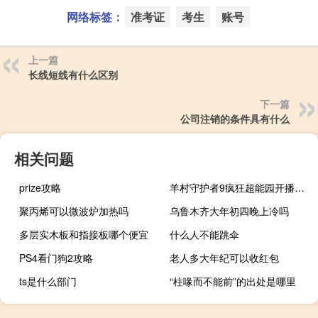
网络标签：
准考证
考生
账号
上一篇
长线短线有什么区别
下一篇
公司注销的条件具有什么
相关问题
prize攻略
羊村守护者9疯狂超能园开播时间 羊村守护者9疯狂超能营
聚丙烯可以微波炉加热吗
乌鲁木齐大年初四晚上冷吗
多层实木板和指接板哪个便宜
什么人不能跳伞
PS4看门狗2攻略
老人多大年纪可以收红包
ts是什么部门
“柱喙而不能前”的出处是哪里