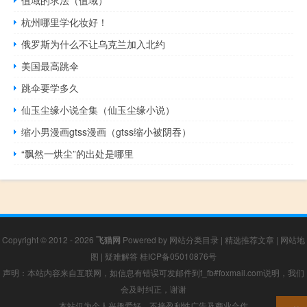
杭州哪里学化妆好！
俄罗斯为什么不让乌克兰加入北约
美国最高跳伞
跳伞要学多久
仙玉尘缘小说全集（仙玉尘缘小说）
缩小男漫画gtss漫画（gtss缩小被阴吞）
“飘然一烘尘”的出处是哪里
Copyright © 2012 - 2026
飞猫网
Powered by
网站分类目录
|
精选推荐文章
|
网站地
图
|
疑难解答
桂ICP备05010876号
声明：本站内容来自互联网，如信息有错误可发邮件到f_fb#foxmail.com说明，我们
会及时纠正，谢谢
本站仅为个人兴趣爱好，不接盈利性广告及商业合作