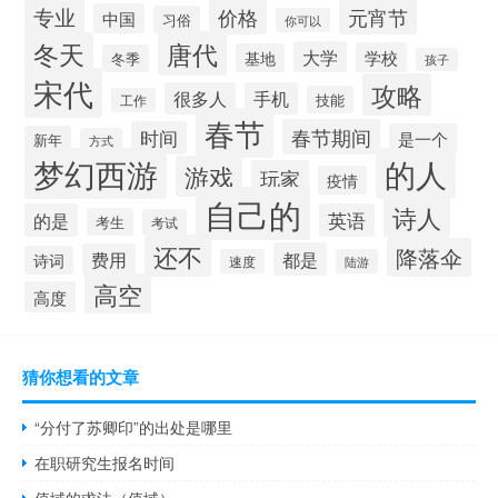
专业
价格
元宵节
中国
习俗
你可以
唐代
冬天
大学
学校
基地
冬季
孩子
宋代
攻略
很多人
手机
技能
工作
春节
春节期间
时间
是一个
新年
方式
梦幻西游
的人
游戏
玩家
疫情
自己的
诗人
的是
英语
考生
考试
还不
降落伞
都是
费用
诗词
速度
陆游
高空
高度
猜你想看的文章
“分付了苏卿印”的出处是哪里
在职研究生报名时间
值域的求法（值域）