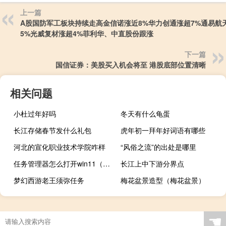
上一篇
A股国防军工板块持续走高金信诺涨近8%华力创通涨超7%通易航
5%光威复材涨超4%菲利华、中直股份跟涨
下一篇
国信证券：美股买入机会将至 港股底部位置清晰
相关问题
小杜过年好吗
冬天有什么龟蛋
长江存储春节发什么礼包
虎年初一拜年好词语有哪些
河北的宣化职业技术学院咋样
“风俗之流”的出处是哪里
任务管理器怎么打开win11（任务管理器怎么打开）
长江上中下游分界点
梦幻西游老王须弥任务
梅花盆景造型（梅花盆景）
☚