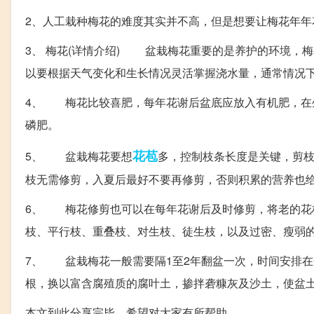
2、人工栽种梅花的难度其实并不高，但是想要让梅花年年
3、 梅花(详情介绍) 盆栽梅花重要的是养护的环境，
以要根据天气变化和生长情况灵活掌握浇水量，通常情况
4、 梅花比较喜肥，每年花谢后盆底应放入有机肥，在
磷肥。
花苞
5、 盆栽梅花要想
多，控制枝条长度是关键，剪
枝无需修剪，入夏后最好不要再修剪，否则积累的营养也
6、 梅花修剪也可以在每年花谢后及时修剪，将老的花
枝、平行枝、重叠枝、对生枝、徒生枝，以及过密、瘦弱
7、 盆栽梅花一般需要隔1至2年翻盆一次，时间安排
根，换以富含腐殖质的腐叶土，掺拌砻糠灰及沙土，使盆
本文到此分享完毕，希望对大家有所帮助。