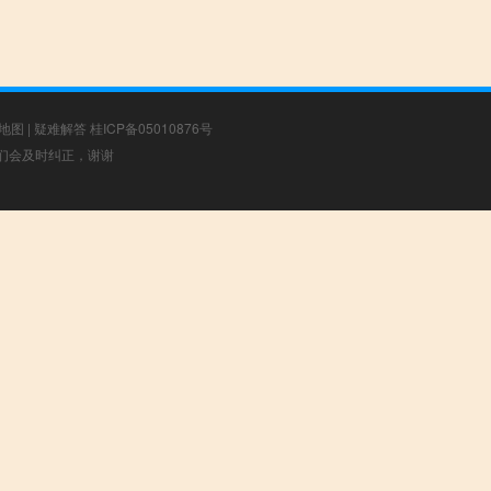
地图
|
疑难解答
桂ICP备05010876号
，我们会及时纠正，谢谢