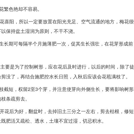
花繁色艳却不容易。
梅花喜阳，所以一定要放置在阳光充足、空气流通的地方，梅花
下以保持盆土湿润为原则，不干不浇。
生长期可每隔半个月施薄肥一次，促其生长强壮，在花芽形成前
枝主要是为了控制树形，应在花后及时进行，以后的时间，除了
给剪没了，再结合施肥控水长日照，入秋后应该会花苞满枝了。
枝截短，权留2至3个芽，并注意使芽向外侧生长，要将影响树形
的枝条疏剪去。
在开花后为好，翻盆时，去掉旧土三分之一左右，剪去枯根，修短
土既肥活又疏松、透水，土壤不宜过湿，切忌积水。