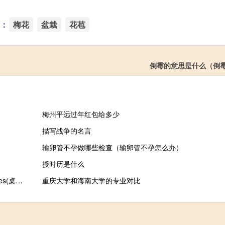
：
梅花
盆栽
花苞
倒霉的意思是什么（倒
梅州平远过年红包给多少
描写战争的名言
输卵管不孕做哪些检查（输卵管不孕怎么办）
授时历是什么
Freebie Notes(桌面即时贴) V3.69 绿色多国语言版（Freebie Notes(桌面即时贴) V3.69 绿色多国语言版功能简介）
重庆大学和海南大学的专业对比