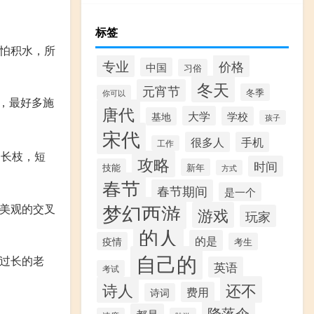
标签
很怕积水，所
专业
价格
中国
习俗
冬天
元宵节
冬季
你可以
，最好多施
唐代
大学
学校
基地
孩子
宋代
很多人
手机
工作
徒长枝，短
攻略
时间
技能
新年
方式
春节
春节期间
是一个
梦幻西游
美观的交叉
游戏
玩家
的人
的是
疫情
考生
自己的
过长的老
英语
考试
还不
诗人
费用
诗词
降落伞