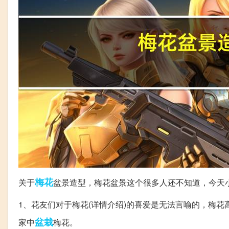
梅花
关于
盆景造型，梅花盆景这个很多人还不知道，今天
1、花友们对于梅花(详情介绍)的喜爱是无法言喻的，梅
盆栽
家中
梅花。