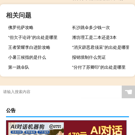
相关问题
佛罗伦萨攻略
长沙跳伞多少钱一次
“但欠子论诗”的出处是哪里
潍坊理工是二本还是3本
王者荣耀李白进阶攻略
“消灾辟恶君须采”的出处是哪里
小暑三候指的是什么
报销填制什么凭证
第一跳伞队
“分付了苏卿印”的出处是哪里
☚
公告