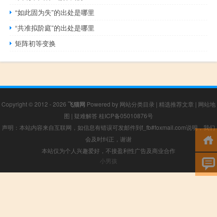
“如此固为失”的出处是哪里
“共准拟阶庭”的出处是哪里
矩阵初等变换
Copyright © 2012 - 2026
飞猫网
Powered by
网站分类目录
|
精选推荐文章
|
网站地
图
|
疑难解答
桂ICP备05010876号
声明：本站内容来自互联网，如信息有错误可发邮件到f_fb#foxmail.com说明，我们
会及时纠正，谢谢
本站仅为个人兴趣爱好，不接盈利性广告及商业合作
小男孩