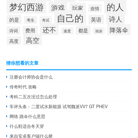
梦幻西游
的人
游戏
玩家
疫情
自己的
诗人
的是
英语
考生
考试
还不
降落伞
都是
费用
诗词
速度
陆游
高空
高度
猜你想看的文章
注册会计师协会是什么
传奇时代 攻略
考科二五次没过怎么处理
车评头条：二度试水新能源 试驾魏派VV7 GT PHEV
网络 跳伞什么意思
什么鞋适合冬天穿
来自安卓客户端什么梗