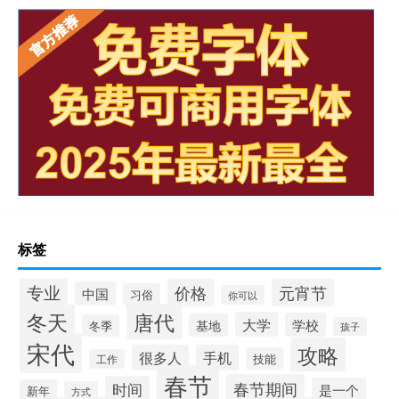
标签
专业
价格
元宵节
中国
习俗
你可以
唐代
冬天
大学
学校
基地
冬季
孩子
宋代
攻略
很多人
手机
技能
工作
春节
春节期间
时间
是一个
新年
方式