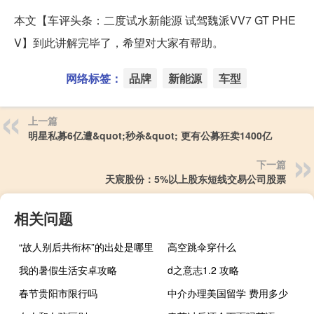
本文【车评头条：二度试水新能源 试驾魏派VV7 GT PHE
V】到此讲解完毕了，希望对大家有帮助。
网络标签：
品牌
新能源
车型
上一篇
明星私募6亿遭&quot;秒杀&quot; 更有公募狂卖1400亿
下一篇
天宸股份：5%以上股东短线交易公司股票
相关问题
“故人别后共衔杯”的出处是哪里
高空跳伞穿什么
我的暑假生活安卓攻略
d之意志1.2 攻略
春节贵阳市限行吗
中介办理美国留学 费用多少