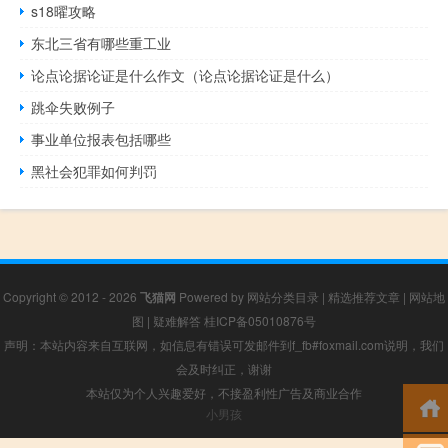
s18曜攻略
东北三省有哪些重工业
论点论据论证是什么作文（论点论据论证是什么）
跳伞失败例子
事业单位报表包括哪些
黑社会犯罪如何判罚
Copyright © 2012 - 2026
飞猫网
Powered by
网站分类目录
|
精选推荐文章
|
网站地
图
|
疑难解答
桂ICP备05010876号
声明：本站内容来自互联网，如信息有错误可发邮件到f_fb#foxmail.com说明，我们
会及时纠正，谢谢
本站仅为个人兴趣爱好，不接盈利性广告及商业合作
小男孩