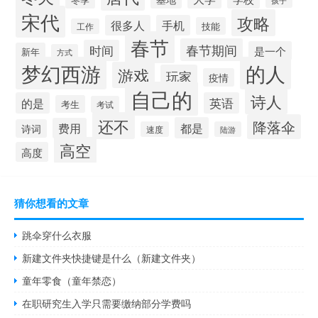
孩子
宋代
攻略
很多人
手机
技能
工作
春节
春节期间
时间
是一个
新年
方式
梦幻西游
的人
游戏
玩家
疫情
自己的
诗人
的是
英语
考生
考试
还不
降落伞
都是
费用
诗词
速度
陆游
高空
高度
猜你想看的文章
跳伞穿什么衣服
新建文件夹快捷键是什么（新建文件夹）
童年零食（童年禁恋）
在职研究生入学只需要缴纳部分学费吗