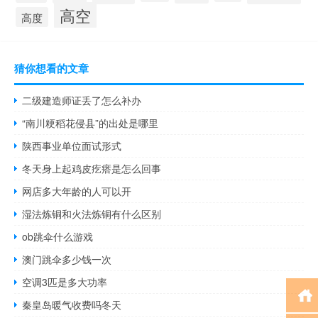
高空
高度
猜你想看的文章
二级建造师证丢了怎么补办
“南川粳稻花侵县”的出处是哪里
陕西事业单位面试形式
冬天身上起鸡皮疙瘩是怎么回事
网店多大年龄的人可以开
湿法炼铜和火法炼铜有什么区别
ob跳伞什么游戏
澳门跳伞多少钱一次
空调3匹是多大功率
秦皇岛暖气收费吗冬天