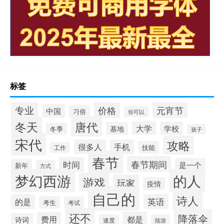
标签
专业
价格
元宵节
中国
习俗
你可以
唐代
冬天
大学
学校
基地
冬季
孩子
宋代
攻略
很多人
手机
技能
工作
春节
春节期间
时间
是一个
新年
方式
梦幻西游
的人
游戏
玩家
疫情
自己的
诗人
的是
英语
考生
考试
还不
降落伞
都是
费用
诗词
速度
陆游