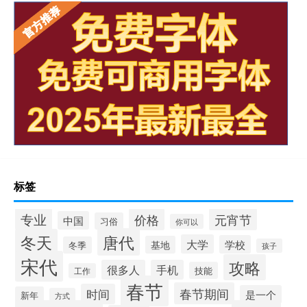
标签
专业
价格
元宵节
中国
习俗
你可以
唐代
冬天
大学
学校
基地
冬季
孩子
宋代
攻略
很多人
手机
技能
工作
春节
春节期间
时间
是一个
新年
方式