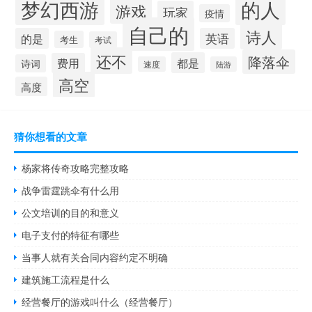
梦幻西游
的人
游戏
玩家
疫情
自己的
诗人
的是
英语
考生
考试
还不
降落伞
都是
费用
诗词
速度
陆游
高空
高度
猜你想看的文章
杨家将传奇攻略完整攻略
战争雷霆跳伞有什么用
公文培训的目的和意义
电子支付的特征有哪些
当事人就有关合同内容约定不明确
建筑施工流程是什么
经营餐厅的游戏叫什么（经营餐厅）