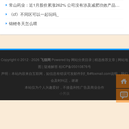
常山药业：近1月股价累涨262% 公司没有涉及减肥功效产品的收入
《cf》不同区可以一起玩吗_
锦鲤冬天怎么喂
Copyright © 2012 - 2026
飞猫网
Powered by
网站分类目录
|
精选推荐文章
|
网站地
图
|
疑难解答
桂ICP备05010876号
声明：本站内容来自互联网，如信息有错误可发邮件到f_fb#foxmail.com说明，我们
会及时纠正，谢谢
本站仅为个人兴趣爱好，不接盈利性广告及商业合作
小男孩