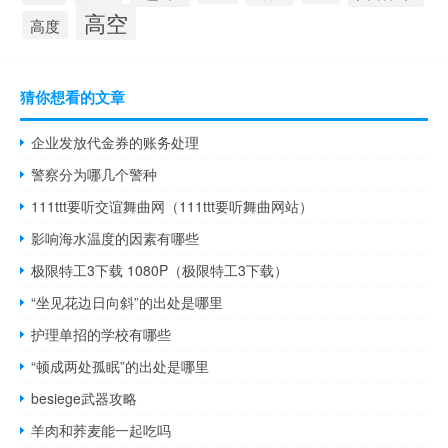
高空
高度
猜你想看的文章
企业发放代金券的账务处理
警察分为哪几个警种
111ttt要听交谊舞曲网（111ttt要听舞曲网站）
影响海水温度的因素有哪些
极限特工3下载 1080P（极限特工3下载）
“坐见花边日向斜”的出处是哪里
护理单招的学校有哪些
“顿成两处孤眠”的出处是哪里
besiege武器攻略
羊肉和荞麦能一起吃吗