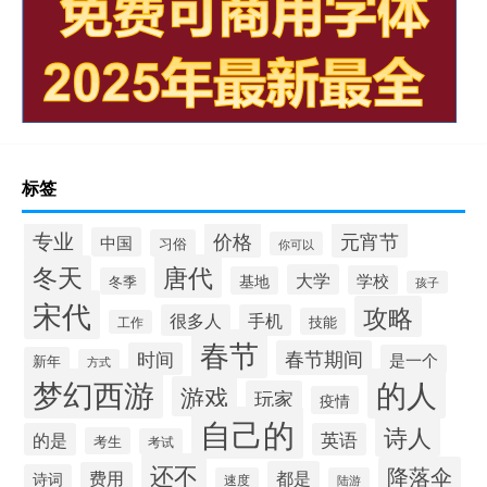
标签
专业
价格
元宵节
中国
习俗
你可以
唐代
冬天
大学
学校
基地
冬季
孩子
宋代
攻略
很多人
手机
技能
工作
春节
春节期间
时间
是一个
新年
方式
梦幻西游
的人
游戏
玩家
疫情
自己的
诗人
的是
英语
考生
考试
还不
降落伞
都是
费用
诗词
速度
陆游