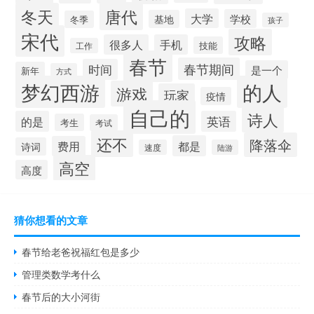
唐代
冬天
大学
学校
基地
冬季
孩子
宋代
攻略
很多人
手机
技能
工作
春节
春节期间
时间
是一个
新年
方式
梦幻西游
的人
游戏
玩家
疫情
自己的
诗人
的是
英语
考生
考试
还不
降落伞
都是
费用
诗词
速度
陆游
高空
高度
猜你想看的文章
春节给老爸祝福红包是多少
管理类数学考什么
春节后的大小河街