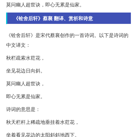
莫问幽人超世诀，即心无累是仙家。
《铨舍后轩》蔡襄 翻译、赏析和诗意
《铨舍后轩》是宋代蔡襄创作的一首诗词。以下是诗词的
中文译文：
秋栏疏索水荭花，
坐见花边日向斜。
莫问幽人超世诀，
即心无累是仙家。
诗词的意思是：
秋天栏杆上稀疏地垂挂着水荭花，
坐着看见花边的太阳斜斜地西下。