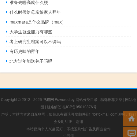
准备去哪高就什么梗
什么时候给母亲娘家人拜年
maxmara是什么品牌（max）
大学生就业能力有哪些
考上研究生档案可以不调吗
有历史味的拜年
北方过年能送包子吗吗
Copyright © 2012 - 2026
飞猫网
Powered by
网站分类目录
|
精选推荐文章
|
网站地
图
|
疑难解答
桂ICP备05010876号
声明：本站内容来自互联网，如信息有错误可发邮件到f_fb#foxmail.com说明，我们
会及时纠正，谢谢
本站仅为个人兴趣爱好，不接盈利性广告及商业合作
小男孩