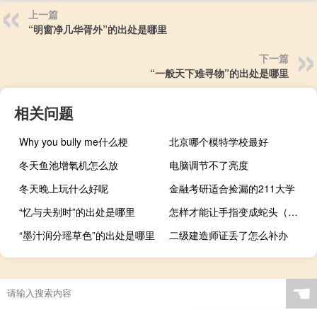
上一篇
“明窗净几华胥外”的出处是哪里
下一篇
“一般天下难寻物”的出处是哪里
相关问题
Why you bully me什么梗
北京哪个模特学校最好
冬天鱼池增氧机怎么放
电脑调节不了亮度
冬天晚上玩什么好呢
金融考研适合捡漏的211大学
“忆与夫别时”的出处是哪里
怎样才能让手指变成蛇头（怎样才能让手指变细变长）
“墨汁润分瑶草色”的出处是哪里
二级建造师证丢了怎么补办
☚