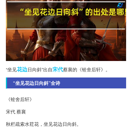
花边
宋代
“坐见
日向斜”出自
蔡襄的《铨舍后轩》。
“坐见花边日向斜”全诗
《铨舍后轩》
宋代 蔡襄
秋栏疏索水荭花，坐见花边日向斜。