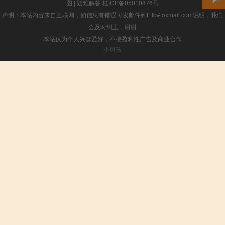
图
|
疑难解答
桂ICP备05010876号
声明：本站内容来自互联网，如信息有错误可发邮件到f_fb#foxmail.com说明，我们
会及时纠正，谢谢
本站仅为个人兴趣爱好，不接盈利性广告及商业合作
小男孩