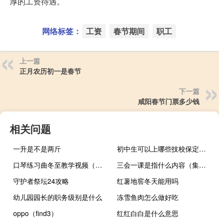
厚的工资待遇。
网络标签：
工资
春节期间
职工
上一篇
正月农历初一是春节
下一篇
咸阳春节门票多少钱
相关问题
一升是不是两斤
初中生可以上哪些技校保定（初中生可以上哪些技校）
口琴练习曲冬至教学视频（口琴练习曲简谱）
三会一课是指什么内容（集趣网是真的吗）
守护者祭坛24攻略
红薯地窖冬天能用吗
幼儿园园长的职务级别是什么
冻雪鱼肉怎么做好吃
oppo（find3）
红红白白是什么意思