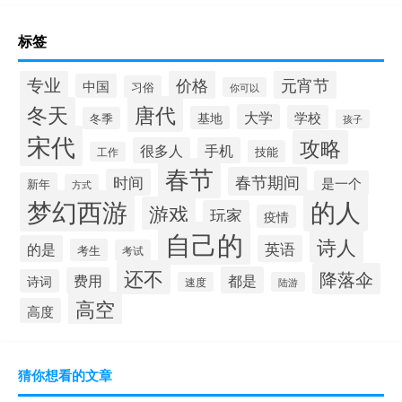
标签
专业
价格
元宵节
中国
习俗
你可以
唐代
冬天
大学
学校
基地
冬季
孩子
宋代
攻略
很多人
手机
技能
工作
春节
春节期间
时间
是一个
新年
方式
梦幻西游
的人
游戏
玩家
疫情
自己的
诗人
的是
英语
考生
考试
还不
降落伞
都是
费用
诗词
速度
陆游
高空
高度
猜你想看的文章