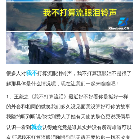
我不
很多人对
打算流眼泪铃声，我不打算流眼泪不是很了
解那具体是什么情况呢，现在让我们一起来瞧瞧吧！
1、王菀之《我不打算流泪》最近好不好看你是挺好一样
的外套和相同的微笑我们多久没见面我没算好可你的故事
我隐约听到听说你找到爱人了她有天使的肤色更说我俩早
就会
认识一看到
认得她究竟是谁其实并没有所谓难道可以
有所谓我不打算流眼泪刚提到那天请不要抱歉一切不改变