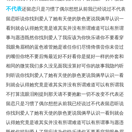
不代表
还留恋只是习惯了偶尔想想从前我已经说过不代表
留恋听说你找到爱人了她有天使的肤色更说我俩早认识一
看到就会认得她究竟是谁其实并没有所谓难道可以有所谓
事与愿违既然你找到爱人了我应该为你快乐请你不要看穿
我眼角眉梢的蓝色谁管她是谁任你们尽情倚偎尝你未尝过
的嘴但你绝不要后悔最近好不好看你是挺好一样的外套和
相同的微笑我们多久没见面我没算好可你的故事我隐约听
到听说你找到爱人了她有天使的肤色更说我俩早认识一看
到就会认得她究竟是谁其实并没有所谓难道可以有所谓我
不打算流眼泪刚提到那天请不要抱歉一切不改变不代表还
留恋只是习惯了偶尔想想从前我已经说过不代表留恋听说
你找到爱人了她有天使的肤色更说我俩早认识一看到就会
认得她究竟是谁其实并没有所谓难道可以有所谓事与愿违
既然你找到爱人了我应该为你快乐请你不要看穿我眼角眉