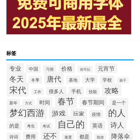
标签
专业
价格
元宵节
中国
习俗
你可以
唐代
冬天
大学
学校
基地
冬季
孩子
宋代
攻略
很多人
手机
技能
工作
春节
春节期间
时间
是一个
新年
方式
梦幻西游
的人
游戏
玩家
疫情
自己的
诗人
的是
英语
考生
考试
还不
降落伞
都是
费用
诗词
速度
陆游