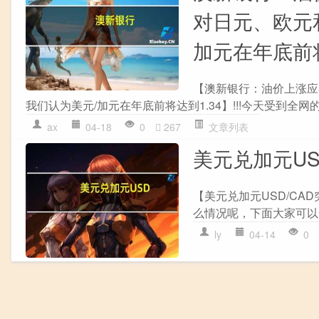
对日元、欧元
加元在年底前将
【澳新银行：油价上涨应
我们认为美元/加元在年底前将达到1.34】!!!今天受到全网的关
ax
04-18
0
267
文章列表
美元兑加元USD
【美元兑加元USD/CAD
么情况呢，下面大家可以一
ly
04-14
0