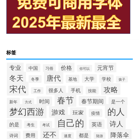
标签
专业
价格
元宵节
中国
习俗
你可以
唐代
冬天
大学
学校
基地
冬季
孩子
宋代
攻略
很多人
手机
技能
工作
春节
春节期间
时间
是一个
新年
方式
梦幻西游
的人
游戏
玩家
疫情
自己的
诗人
的是
英语
考生
考试
还不
降落伞
都是
费用
诗词
速度
陆游