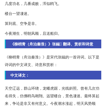
几度功名，几番成败，浑似鸥飞。
楼台一望凄迷。
算到底、空争是非。
今夜潮生，明朝风顺，且送船归。
《柳梢青（舟泊秦淮）》张鎡 翻译、赏析和诗意
《柳梢青（舟泊秦淮）》是宋代张鎡的一首诗词。以下是
诗词的中文译文、诗意和赏析：
中文译文：
天空辽远，群山环绕，龙蟠虎踞，光线斜照。曾有几次功
名得失，仿佛鸥鸟翱翔。远望楼台，景色凄迷。最终算起
来，争论是非又有何意义。今夜潮水涨起，明天风势顺