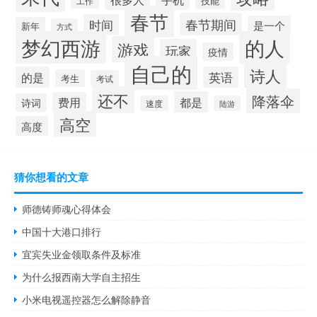
技能
工作
春节
春节期间
时间
是一个
新年
方式
梦幻西游
的人
游戏
玩家
疫情
自己的
诗人
的是
英语
考生
考试
还不
降落伞
都是
费用
诗词
速度
陆游
高空
高度
猜你想看的文章
师德铸师魂心得体会
中国十大港口排行
宜宾失业金领取条件及标准
为什么报西南大学自主招生
小米电视遥控器怎么解除静音