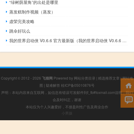
“绿树荫屋角”的出处是哪里
蒸发糕制作视频（蒸发）
虚荣完美攻略
跳伞好玩么
我的世界启动侠 V0.6.6 官方最新版（我的世界启动侠 V0.6.6 官方最新版功能简介）
Copyright © 2012 - 2026
飞猫网
Powered by
网站分类目录
|
精选推荐文章
|
网站地
图
|
疑难解答
桂ICP备05010876号
声明：本站内容来自互联网，如信息有错误可发邮件到f_fb#foxmail.com说明，我们
会及时纠正，谢谢
本站仅为个人兴趣爱好，不接盈利性广告及商业合作
小男孩