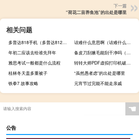
下一篇
“荷花二亩养鱼池”的出处是哪里
相关问题
多普达818手机（多普达8125）
诘难什么意思啊（诘难什么意思）
年初二应该去给谁先拜年
备皮刀刮腋毛能刮干净吗（妇科手术前备皮刮毛）
雅思考试一般都是什么流程
转转大师PDF虚拟打印机破解版 V1.0.1.3 去水印版（转转大师PDF虚拟打印机破解版 V1.0.1.3 去水印版功能简介）
桂林冬天盖多重被子
“虽然愚者虑”的出处是哪里
铁拳7 故事攻略
元宵节过完能不能走亲戚
☚
公告