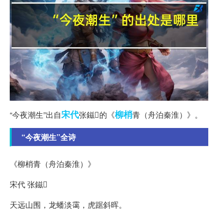
宋代
柳梢
“今夜潮生”出自
张鎡的《
青（舟泊秦淮）》。
“今夜潮生”全诗
《柳梢青（舟泊秦淮）》
宋代 张鎡
天远山围，龙蟠淡霭，虎踞斜晖。