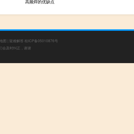
高频焊的优缺点
地图
|
疑难解答
桂ICP备05010876号
，我们会及时纠正，谢谢