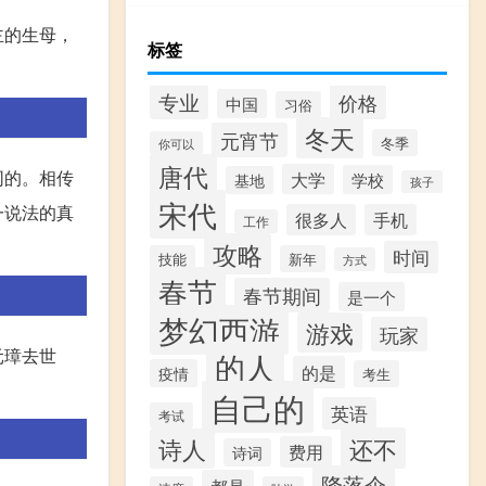
主的生母，
标签
专业
价格
中国
习俗
冬天
元宵节
冬季
你可以
唐代
同的。相传
大学
学校
基地
孩子
宋代
一说法的真
很多人
手机
工作
攻略
时间
技能
新年
方式
春节
春节期间
是一个
梦幻西游
游戏
玩家
元璋去世
的人
的是
疫情
考生
自己的
英语
考试
还不
诗人
费用
诗词
降落伞