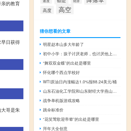
都是
速度
陆游
母亲的教育
高空
高度
猜你想看的文章
求早日获得
明星赵本山多大年龄了
初中小学：孩子讨厌老师，也讨厌他上的课怎么办
“舞双双金蝶”的出处是哪里
怀化哪个西点学校好
WTI原油日内涨幅达1.0%报88.24美元/桶
山东石油化工学院和山东财经大学燕山学院的专业对比
战争单机版游戏攻略
的大哥是朱
跳伞标准价
“花笑莺歌迎帝辇”的出处是哪里
拜年大全创意