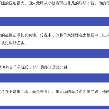
百姓的压迫很大。但朱元璋从小就表现出非凡的聪明才智。他的
凿的证据证明其真实性。传说中，他将母亲活埋在太极殿中，以
有被史料所证实。
珍的妻子是陈氏，他们最终迁居濠州钟...
父亲并不是朱世珍，而是朱五四。朱元璋的母亲名叫陈二娘，他