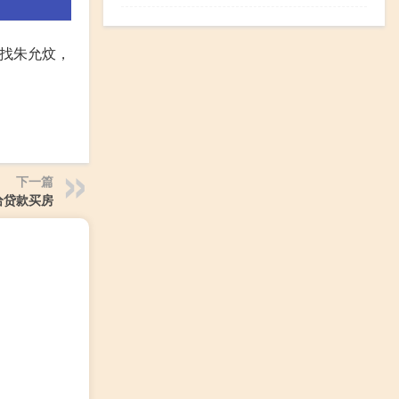
寻找朱允炆，
下一篇
给贷款买房