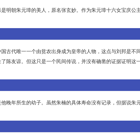
亲是明朝朱元璋的美人，原名张玄妙。作为朱元璋十六女宝庆公
中国古代唯一一个由贫农出身成为皇帝的人物，这点与刘邦是不
胜了陈友谅。但这只是一个民间传说，并没有确凿的证据证明这
是他晚年所生的幼子。虽然朱楠的具体寿命没有记录，但据说朱