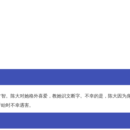
才智。陈大对她格外喜爱，教她识文断字。不幸的是，陈大因为
盱眙时不幸遇害。