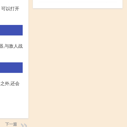
 可以打开
器,与敌人战
之外,还会
下一篇