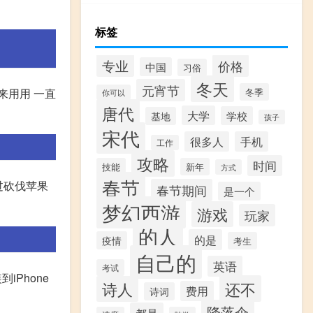
标签
专业
价格
中国
习俗
冬天
元宵节
软件来用用 一直
冬季
你可以
唐代
大学
学校
基地
孩子
宋代
很多人
手机
工作
攻略
时间
技能
新年
方式
春节
过砍伐苹果
春节期间
是一个
梦幻西游
游戏
玩家
的人
的是
疫情
考生
自己的
英语
考试
iPhone
还不
诗人
费用
诗词
降落伞