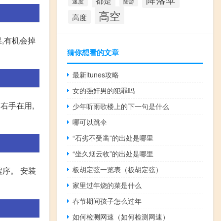
都是
速度
陆游
高空
高度
,有机会掉
猜你想看的文章
最新itunes攻略
女的强奸男的犯罪吗
右手在用,
少年听雨歌楼上的下一句是什么
哪可以跳伞
“石劣不受凿”的出处是哪里
“坐久烟云收”的出处是哪里
板胡定弦一览表（板胡定弦）
程序。 安装
家里过年烧的菜是什么
春节期间孩子怎么过年
如何检测网速（如何检测网速）