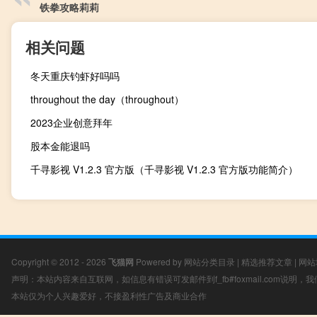
铁拳攻略莉莉
相关问题
冬天重庆钓虾好吗吗
throughout the day（throughout）
2023企业创意拜年
股本金能退吗
千寻影视 V1.2.3 官方版（千寻影视 V1.2.3 官方版功能简介）
Copyright © 2012 - 2026
飞猫网
Powered by
网站分类目录
|
精选推荐文章
|
网站
声明：本站内容来自互联网，如信息有错误可发邮件到f_fb#foxmail.com说明
本站仅为个人兴趣爱好，不接盈利性广告及商业合作