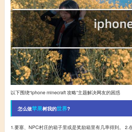
以下围绕“iphone minecraft 攻略”主题解决网友的困惑
苹果
世界
怎么做
树我的
?
1.要塞、NPC村庄的箱子里或是奖励箱里有几率得到。 2.