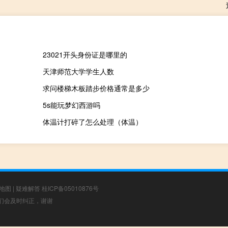
23021开头身份证是哪里的
天津师范大学学生人数
求问楼梯木板踏步价格通常是多少
5s能玩梦幻西游吗
体温计打碎了怎么处理（体温）
地图
|
疑难解答
桂ICP备05010876号
，我们会及时纠正，谢谢