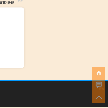
逃离4攻略
小男孩