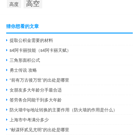
高空
高度
猜你想看的文章
提取公积金需要的材料
s4阿卡丽技能（s4阿卡丽天赋）
三角形面积公式
勇士传说 攻略
“前有万古後万世”的出处是哪里
女朋友多大年龄分手最合适
签劳务合同能干到多大年龄
防火墙中ip地址转换的主要作用（防火墙的作用是什么）
上海市中考满分多少
“献谋怀贰见尤明”的出处是哪里