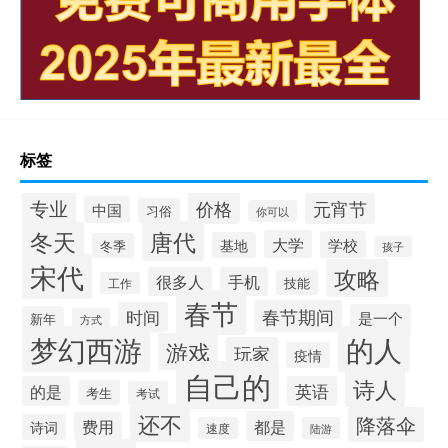
标签
专业
价格
元宵节
中国
习俗
你可以
唐代
冬天
大学
学校
基地
冬季
孩子
宋代
攻略
很多人
手机
技能
工作
春节
春节期间
时间
是一个
新年
方式
梦幻西游
的人
游戏
玩家
疫情
自己的
诗人
的是
英语
考生
考试
还不
降落伞
都是
费用
诗词
速度
陆游