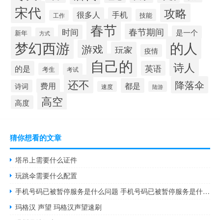
宋代
攻略
很多人
手机
技能
工作
春节
春节期间
时间
是一个
新年
方式
梦幻西游
的人
游戏
玩家
疫情
自己的
诗人
的是
英语
考生
考试
还不
降落伞
都是
费用
诗词
速度
陆游
高空
高度
猜你想看的文章
塔吊上需要什么证件
玩跳伞需要什么配置
手机号码已被暂停服务是什么问题 手机号码已被暂停服务是什么意思
玛格汉 声望 玛格汉声望速刷