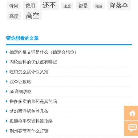
还不
降落伞
都是
费用
诗词
速度
陆游
高空
高度
猜你想看的文章
确定的反义词是什么（确定会想你）
丙纶面料的优缺点有哪些
吃鸡怎么跳伞快又准
跳伞证攻略
p5详细攻略
拼多多卖的兽药是真的吗
梦幻西游鳄鱼养几条
孤胆枪手双资料篇攻略
荆州春节有什么灯谜