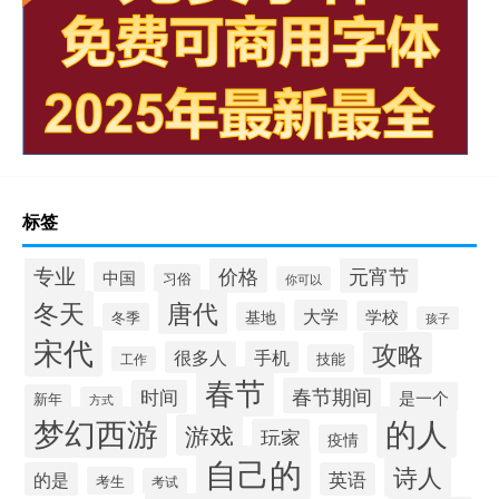
标签
专业
价格
元宵节
中国
习俗
你可以
唐代
冬天
大学
学校
基地
冬季
孩子
宋代
攻略
很多人
手机
技能
工作
春节
春节期间
时间
是一个
新年
方式
梦幻西游
的人
游戏
玩家
疫情
自己的
诗人
的是
英语
考生
考试