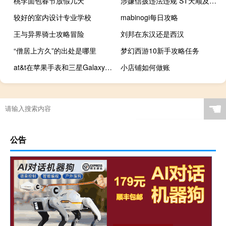
桃李面包春节放假几天
涉嫌信披违法违规 ST天顺及实控人被证监会立案 到底什么情况嘞
较好的室内设计专业学校
mabinogi每日攻略
王与异界骑士攻略冒险
刘邦在东汉还是西汉
“僧居上方久”的出处是哪里
梦幻西游10新手攻略任务
at&t在苹果手表和三星Galaxy Watch Active 2上提供BOGO折扣
小店铺如何做账
☚
公告