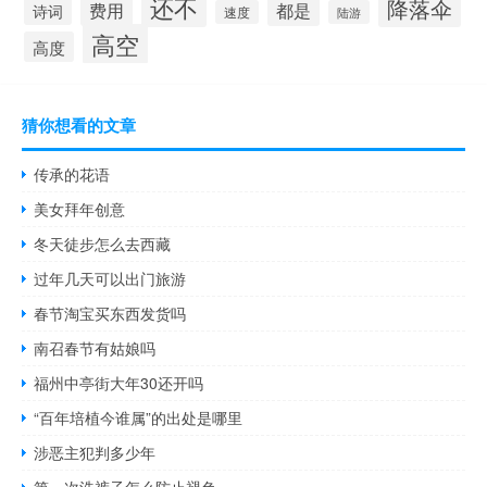
还不
降落伞
都是
费用
诗词
速度
陆游
高空
高度
猜你想看的文章
传承的花语
美女拜年创意
冬天徒步怎么去西藏
过年几天可以出门旅游
春节淘宝买东西发货吗
南召春节有姑娘吗
福州中亭街大年30还开吗
“百年培植今谁属”的出处是哪里
涉恶主犯判多少年
第一次洗裤子怎么防止褪色