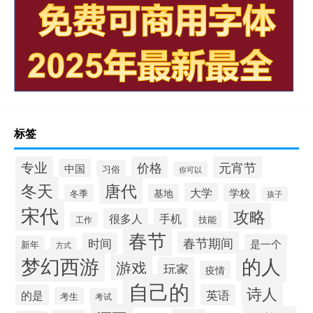
标签
专业
价格
元宵节
中国
习俗
你可以
唐代
冬天
大学
学校
基地
冬季
孩子
宋代
攻略
很多人
手机
技能
工作
春节
春节期间
时间
是一个
新年
方式
梦幻西游
的人
游戏
玩家
疫情
自己的
诗人
的是
英语
考生
考试