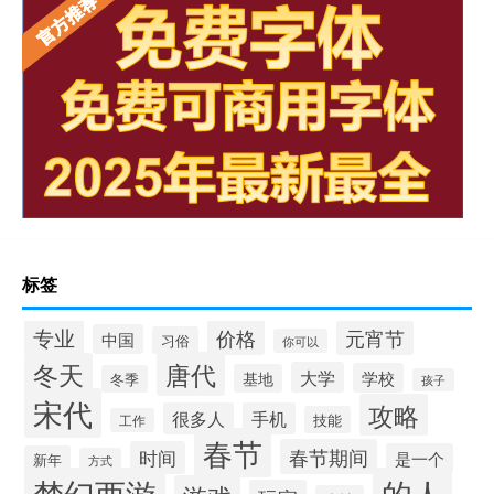
标签
专业
价格
元宵节
中国
习俗
你可以
唐代
冬天
大学
学校
基地
冬季
孩子
宋代
攻略
很多人
手机
技能
工作
春节
春节期间
时间
是一个
新年
方式
梦幻西游
的人