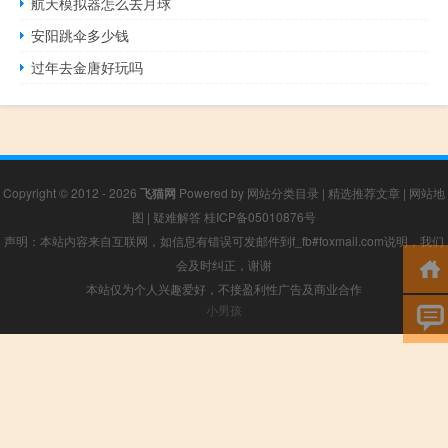
航天模拟器怎么去月球
安阳跳伞多少钱
过年去金唐好玩吗
Copyright © 2012 - 2026
飞猫网
Powered by
网站分类目录
|
精选推荐文章
|
网站地
图
|
疑难解答
桂ICP备05010876号
声明：本站内容来自互联网，如信息有错误可发邮件到f_fb#foxmail.com说明，我们
会及时纠正，谢谢
本站仅为个人兴趣爱好，不接盈利性广告及商业合作
小男孩