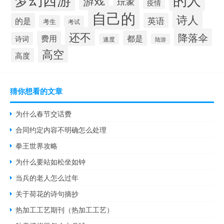
游戏
玩家
疫情
自己的
诗人
的是
英语
考生
考试
还不
降落伞
都是
费用
诗词
速度
陆游
高空
高度
猜你想看的文章
为什么春节交话费
合同约定内容不明确怎么处理
拳王世界攻略
为什么要站如松坐如钟
当兵的老人怎么过年
关于荷花的诗句摘抄
热加工工艺期刊（热加工工艺）