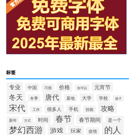
标签
专业
价格
元宵节
中国
习俗
你可以
唐代
冬天
大学
学校
基地
冬季
孩子
宋代
攻略
很多人
手机
技能
工作
春节
春节期间
时间
是一个
新年
方式
梦幻西游
的人
游戏
玩家
疫情