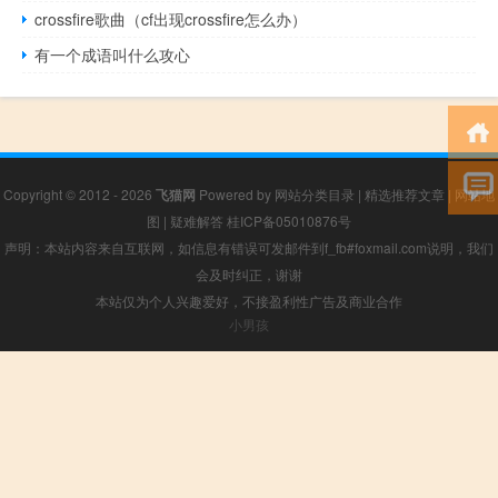
crossfire歌曲（cf出现crossfire怎么办）
有一个成语叫什么攻心
Copyright © 2012 - 2026
飞猫网
Powered by
网站分类目录
|
精选推荐文章
|
网站地
图
|
疑难解答
桂ICP备05010876号
声明：本站内容来自互联网，如信息有错误可发邮件到f_fb#foxmail.com说明，我们
会及时纠正，谢谢
本站仅为个人兴趣爱好，不接盈利性广告及商业合作
小男孩