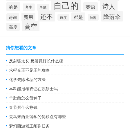
自己的
诗人
的是
英语
考生
考试
还不
降落伞
都是
费用
诗词
速度
陆游
高空
高度
猜你想看的文章
反射弧太长 反射弧好长什么梗
求橙光王不见王的攻略
化学去除水垢的方法
本科能报考双证在职硕士吗
羊肚菌怎么留种子
春节买什么挣钱
去马来西亚留学的优缺点有哪些
梦幻西游老王须弥任务