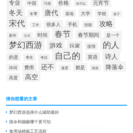
专业
价格
元宵节
中国
习俗
你可以
唐代
冬天
大学
学校
基地
冬季
孩子
宋代
攻略
很多人
手机
技能
工作
春节
春节期间
时间
是一个
新年
方式
梦幻西游
的人
游戏
玩家
疫情
自己的
诗人
的是
英语
考生
考试
还不
降落伞
都是
费用
诗词
速度
陆游
高空
高度
猜你想看的文章
梦幻西游选择什么辅助最好
跳伞和蹦极哪个更可怕
食用油精炼工艺流程