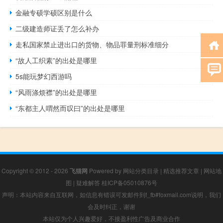
金融专硕学硕区别是什么
二级建造师证丢了怎么补办
走私国家禁止进出口的货物、物品罪量刑标准细分
“故人工织素”的出处是哪里
5s能玩梦幻西游吗
“风雨涤烦襟”的出处是哪里
“东都主人喟然而叹曰”的出处是哪里
Copyright © 2012 - 2026
飞猫网
Powered by
网站分类目录
|
精选推荐文章
|
网站地
图
|
疑难解答
桂ICP备05010876号
声明：本站内容来自互联网，如信息有错误可发邮件到f_fb#foxmail.com说明，我们
会及时纠正，谢谢
本站仅为个人兴趣爱好，不接盈利性广告及商业合作