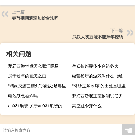
上一篇
春节期间滴滴加价合法吗
下一篇
武汉人初五能不能拜年烧纸
相关问题
梦幻西游弱点怎么取消隐身
孕妇拍照穿多少合适冬天
属于过年的画怎么画
经营餐厅的游戏叫什么（经营餐厅）
“精灵灭迹三清剑”的出处是哪里
“绛纱玉斧照廊”的出处是哪里
电池鼓包会炸吗
梦幻西游老王宠物测试任务
ac031航班 关于ac031航班的介绍
高空跳伞穿什么
☚