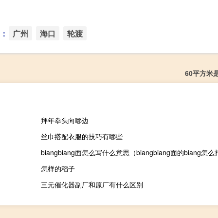
：
广州
海口
轮渡
60平方米
拜年拳头向哪边
丝巾搭配衣服的技巧有哪些
biangbiang面怎么写什么意思（biangbiang面的biang怎
怎样的稻子
三元催化器副厂和原厂有什么区别