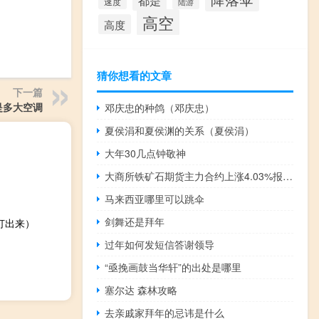
都是
速度
陆游
高空
高度
猜你想看的文章
下一篇
是多大空调
邓庆忠的种鸽（邓庆忠）
夏侯涓和夏侯渊的关系（夏侯涓）
大年30几点钟敬神
大商所铁矿石期货主力合约上涨4.03%报878.0元/吨
马来西亚哪里可以跳伞
剑舞还是拜年
么打出来）
过年如何发短信答谢领导
“亟挽画鼓当华轩”的出处是哪里
塞尔达 森林攻略
去亲戚家拜年的忌讳是什么