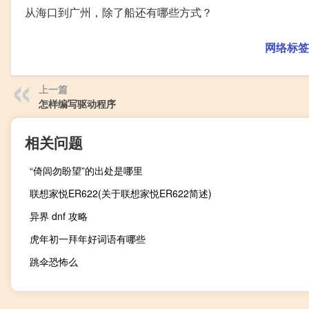
从海口到广州，除了船还有哪些方式？
网络标签
上一篇
怎样编写驱动程序
相关问题
“倚闾勿盼望”的出处是哪里
联想家悦ER622(关于联想家悦ER622简述)
异界 dnf 攻略
虎年初一拜年好词语有哪些
跳伞恐怖么