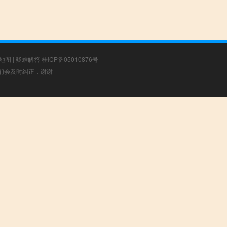
地图
|
疑难解答
桂ICP备05010876号
，我们会及时纠正，谢谢