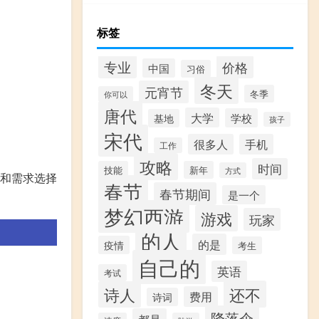
标签
专业
价格
中国
习俗
冬天
元宵节
冬季
你可以
唐代
大学
学校
基地
孩子
宋代
很多人
手机
工作
攻略
时间
技能
新年
方式
排和需求选择
春节
春节期间
是一个
梦幻西游
游戏
玩家
的人
的是
疫情
考生
自己的
英语
考试
还不
诗人
费用
诗词
降落伞