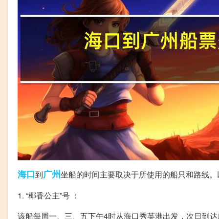
海口
广州
到
坐船的时间主要取决于所使用的船只和路线。
1. “椰香公主”号 ：
该船每周一、三、五下午4时从海口秀英港出发，次日到达广