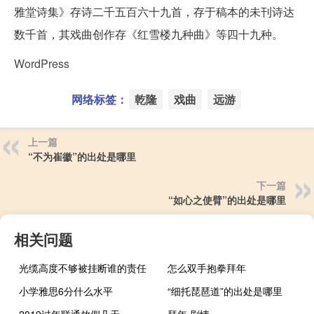
雅堂诗集》存诗二千五百六十九首，存于稿本的未刊诗达
数千首，其戏曲创作存《红雪楼九种曲》等四十九种。
WordPress
网络标签：
乾隆
戏曲
远游
上一篇
“不为崔徽”的出处是哪里
下一篇
“如心之使臂”的出处是哪里
相关问题
光缆高度不够被挂断谁的责任
怎么双手抱拳拜年
小学雅思6分什么水平
“细托琵琶道”的出处是哪里
2019过年联通放假几天
拜年 剧情