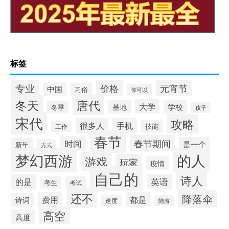
标签
专业
价格
元宵节
中国
习俗
你可以
唐代
冬天
大学
学校
基地
冬季
孩子
宋代
攻略
很多人
手机
技能
工作
春节
春节期间
时间
是一个
新年
方式
梦幻西游
的人
游戏
玩家
疫情
自己的
诗人
的是
英语
考生
考试
还不
降落伞
都是
费用
诗词
速度
陆游
高空
高度