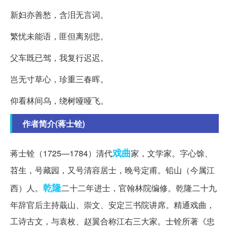
新妇亦善愁，含泪无言词。
繁忧未能语，匪但离别悲。
父车既已驾，我复行迟迟。
岂无寸草心，珍重三春晖。
仰看林间乌，绕树哑哑飞。
作者简介(蒋士铨)
戏曲
蒋士铨（1725—1784）清代
家，文学家。字心馀、
苕生，号藏园，又号清容居士，晚号定甫。铅山（今属江
乾隆
西）人。
二十二年进士，官翰林院编修。乾隆二十九
年辞官后主持蕺山、崇文、安定三书院讲席。精通戏曲，
工诗古文，与袁枚、赵翼合称江右三大家。士铨所著《忠