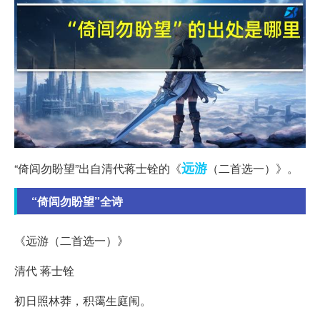
远游
“倚闾勿盼望”出自清代蒋士铨的《
（二首选一）》。
“倚闾勿盼望”全诗
《远游（二首选一）》
清代 蒋士铨
初日照林莽，积霭生庭闱。