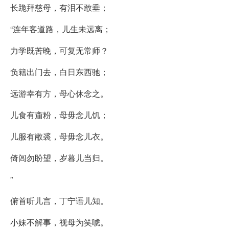
长跪拜慈母，有泪不敢垂；
“连年客道路，儿生未远离；
力学既苦晚，可复无常师？
负籍出门去，白日东西驰；
远游幸有方，母心休念之。
儿食有齑粉，母毋念儿饥；
儿服有敝裘，母毋念儿衣。
倚闾勿盼望，岁暮儿当归。
”
俯首听儿言，丁宁语儿知。
小妹不解事，视母为笑唬。