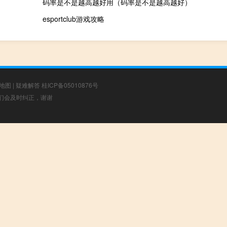
码率是不是越高越好用（码率是不是越高越好）
esportclub游戏攻略
地图
|
疑难解答
桂ICP备05010876号
，我们会及时纠正，谢谢