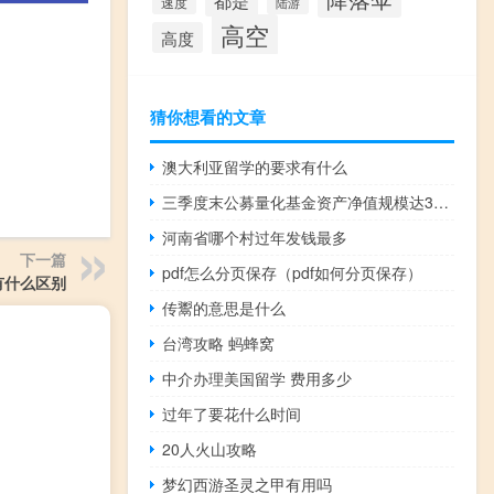
都是
速度
陆游
高空
高度
猜你想看的文章
澳大利亚留学的要求有什么
三季度末公募量化基金资产净值规模达3609亿元较二季度末增长142.2亿元
河南省哪个村过年发钱最多
下一篇
pdf怎么分页保存（pdf如何分页保存）
有什么区别
传鬻的意思是什么
台湾攻略 蚂蜂窝
中介办理美国留学 费用多少
过年了要花什么时间
20人火山攻略
梦幻西游圣灵之甲有用吗