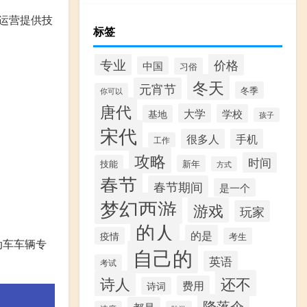
运营提供技
标签
专业
价格
中国
习俗
。
冬天
元宵节
冬季
你可以
。
唐代
大学
学校
基地
孩子
宋代
很多人
手机
工作
攻略
时间
技能
新年
方式
春节
春节期间
是一个
梦幻西游
游戏
玩家
的人
的是
疫情
考生
动车车辆专
自己的
英语
考试
还不
诗人
费用
诗词
降落伞