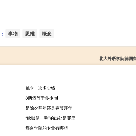
：
事物
思维
概念
北大外语学院德国
跳伞一次多少钱
8两酒等于多少ml
是除夕拜年还是春节拜年
“吹嘘借一毛”的出处是哪里
邢台学院的专业有哪些