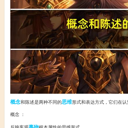
概念
思维
和陈述是两种不同的
形式和表达方式，它们在认
概念 ：
事物
反映客观
根本属性的思维形式。