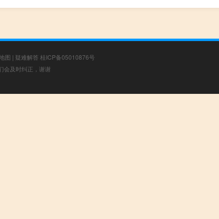
地图
|
疑难解答
桂ICP备05010876号
，我们会及时纠正，谢谢