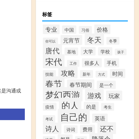
标签
专业
价格
中国
习俗
冬天
元宵节
冬季
你可以
唐代
大学
学校
基地
孩子
宋代
很多人
手机
工作
攻略
时间
技能
新年
方式
春节
春节期间
是一个
述是沟通或
梦幻西游
游戏
玩家
的人
的是
疫情
考生
自己的
英语
考试
还不
诗人
费用
诗词
降落伞