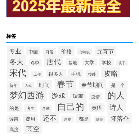
标签
专业
价格
元宵节
中国
习俗
你可以
唐代
冬天
大学
学校
基地
冬季
孩子
宋代
攻略
很多人
手机
技能
工作
春节
春节期间
时间
是一个
新年
方式
梦幻西游
的人
游戏
玩家
疫情
自己的
诗人
的是
英语
考生
考试
还不
降落伞
都是
费用
诗词
速度
陆游
高空
高度