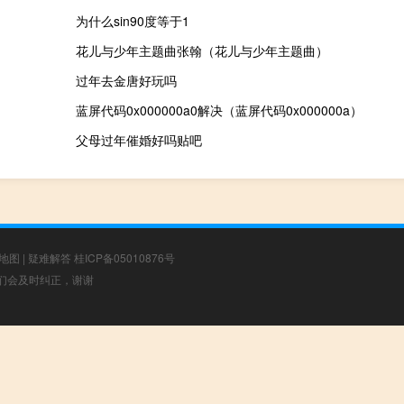
为什么sin90度等于1
花儿与少年主题曲张翰（花儿与少年主题曲）
过年去金唐好玩吗
蓝屏代码0x000000a0解决（蓝屏代码0x000000a）
父母过年催婚好吗贴吧
地图
|
疑难解答
桂ICP备05010876号
，我们会及时纠正，谢谢