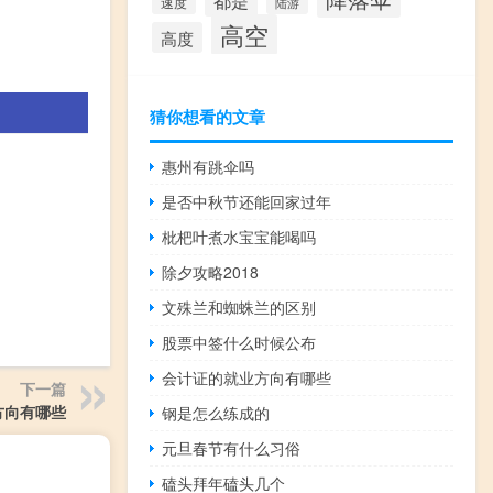
都是
速度
陆游
高空
高度
猜你想看的文章
惠州有跳伞吗
是否中秋节还能回家过年
枇杷叶煮水宝宝能喝吗
除夕攻略2018
文殊兰和蜘蛛兰的区别
股票中签什么时候公布
会计证的就业方向有哪些
下一篇
方向有哪些
钢是怎么练成的
元旦春节有什么习俗
磕头拜年磕头几个