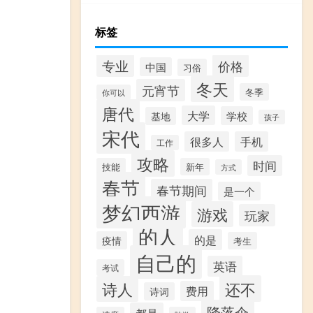
标签
专业
价格
中国
习俗
冬天
元宵节
冬季
你可以
唐代
大学
学校
基地
孩子
宋代
很多人
手机
工作
攻略
时间
技能
新年
方式
春节
春节期间
是一个
梦幻西游
游戏
玩家
的人
的是
疫情
考生
自己的
英语
考试
还不
诗人
费用
诗词
降落伞