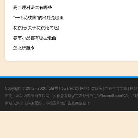
高二理科课本有哪些
“一任花枝恼”的出处是哪里
花旗松(关于花旗松简述)
春节小品都有哪些歌曲
怎么玩跳伞
Copyright © 2012 - 2026
飞猫网
Powered by
网站分类目录
|
精选推荐文章
|
网站
声明：本站内容来自互联网，如信息有错误可发邮件到f_fb#foxmail.com说明
本站仅为个人兴趣爱好，不接盈利性广告及商业合作