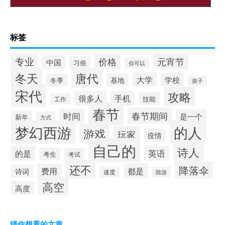
标签
专业
价格
元宵节
中国
习俗
你可以
唐代
冬天
大学
学校
基地
冬季
孩子
宋代
攻略
很多人
手机
技能
工作
春节
春节期间
时间
是一个
新年
方式
梦幻西游
的人
游戏
玩家
疫情
自己的
诗人
的是
英语
考生
考试
还不
降落伞
都是
费用
诗词
速度
陆游
高空
高度
猜你想看的文章