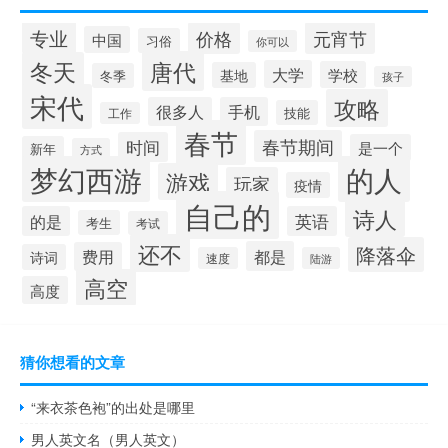
专业
价格
元宵节
中国
习俗
你可以
唐代
冬天
大学
学校
基地
冬季
孩子
宋代
攻略
很多人
手机
技能
工作
春节
春节期间
时间
是一个
新年
方式
梦幻西游
的人
游戏
玩家
疫情
自己的
诗人
的是
英语
考生
考试
还不
降落伞
都是
费用
诗词
速度
陆游
高空
高度
猜你想看的文章
“来衣茶色袍”的出处是哪里
男人英文名（男人英文）