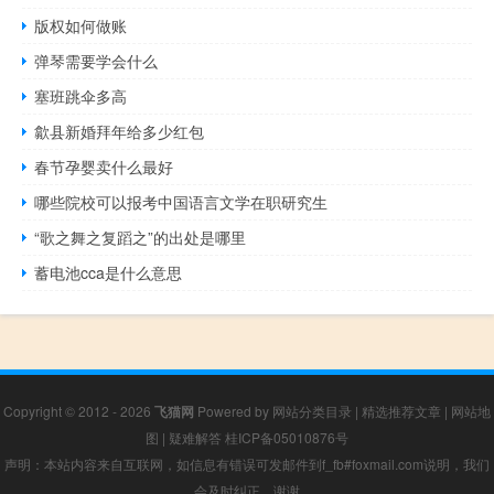
版权如何做账
弹琴需要学会什么
塞班跳伞多高
歙县新婚拜年给多少红包
春节孕婴卖什么最好
哪些院校可以报考中国语言文学在职研究生
“歌之舞之复蹈之”的出处是哪里
蓄电池cca是什么意思
Copyright © 2012 - 2026
飞猫网
Powered by
网站分类目录
|
精选推荐文章
|
网站地
图
|
疑难解答
桂ICP备05010876号
声明：本站内容来自互联网，如信息有错误可发邮件到f_fb#foxmail.com说明，我们
会及时纠正，谢谢