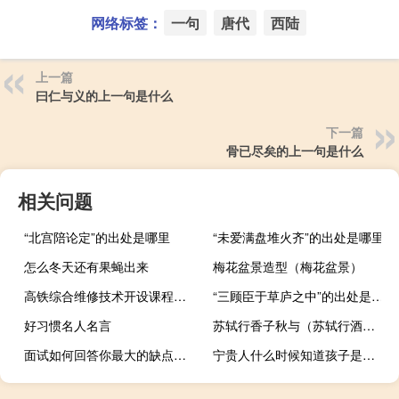
网络标签：
一句
唐代
西陆
上一篇
曰仁与义的上一句是什么
下一篇
骨已尽矣的上一句是什么
相关问题
“北宫陪论定”的出处是哪里
“未爱满盘堆火齐”的出处是哪里
怎么冬天还有果蝇出来
梅花盆景造型（梅花盆景）
高铁综合维修技术开设课程有哪些
“三顾臣于草庐之中”的出处是哪里
好习惯名人名言
苏轼行香子秋与（苏轼行酒令）
面试如何回答你最大的缺点是什么
宁贵人什么时候知道孩子是王爷的（宁贵人）