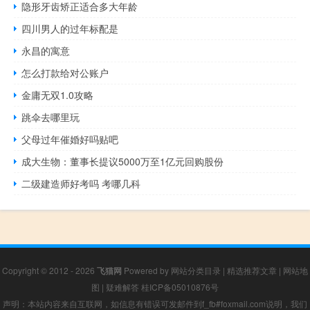
隐形牙齿矫正适合多大年龄
四川男人的过年标配是
永昌的寓意
怎么打款给对公账户
金庸无双1.0攻略
跳伞去哪里玩
父母过年催婚好吗贴吧
成大生物：董事长提议5000万至1亿元回购股份
二级建造师好考吗 考哪几科
Copyright © 2012 - 2026
飞猫网
Powered by
网站分类目录
|
精选推荐文章
|
网站地
图
|
疑难解答
桂ICP备05010876号
声明：本站内容来自互联网，如信息有错误可发邮件到f_fb#foxmail.com说明，我们