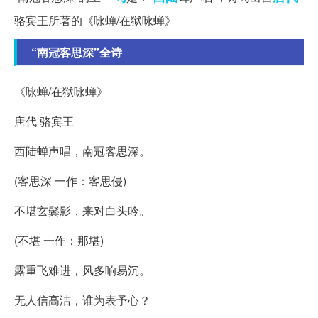
骆宾王所著的《咏蝉/在狱咏蝉》
“南冠客思深”全诗
《咏蝉/在狱咏蝉》
唐代 骆宾王
西陆蝉声唱，南冠客思深。
(客思深 一作：客思侵)
不堪玄鬓影，来对白头吟。
(不堪 一作：那堪)
露重飞难进，风多响易沉。
无人信高洁，谁为表予心？