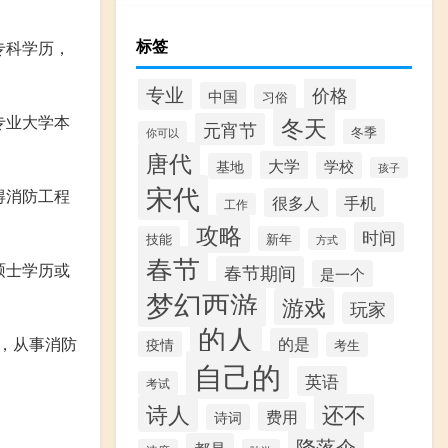
标签
专科学历，
专业
价格
中国
习俗
专业大学本
冬天
元宵节
冬季
你可以
唐代
大学
学校
基地
孩子
宋代
得消防工程
很多人
手机
工作
攻略
时间
技能
新年
方式
春节
硕士学历或
春节期间
是一个
梦幻西游
游戏
玩家
的人
的是
，从事消防
疫情
考生
自己的
英语
考试
还不
诗人
费用
诗词
降落伞