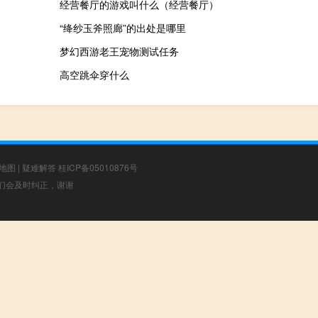
经营餐厅的游戏叫什么（经营餐厅）
“绛纱玉斧照廊”的出处是哪里
梦幻西游老王宠物测试任务
高空跳伞穿什么
地图
|
疑难解答
桂ICP备05010876号
，我们会及时纠正，谢谢