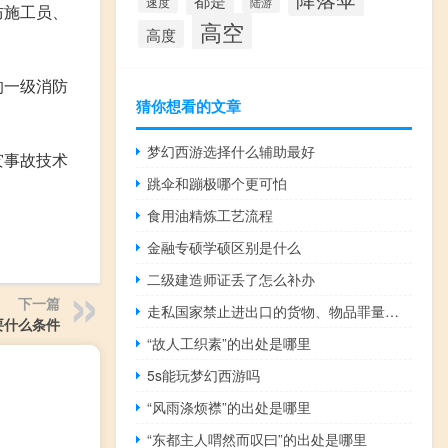
都是
速度
陆游
防施工员、
高空
高度
的一级消防
猜你想看的文章
梦幻西游选择什么辅助最好
灾事故技术
跳伞和蹦极哪个更可怕
食用油精炼工艺流程
金融专硕学硕区别是什么
二级建造师证丢了怎么补办
下一篇
走私国家禁止进出口的货物、物品罪量刑标准细分
要什么条件
“故人工织素”的出处是哪里
5s能玩梦幻西游吗
“风雨涤烦襟”的出处是哪里
“东都主人喟然而叹曰”的出处是哪里