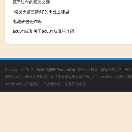
属于过年的画怎么画
“精灵灭迹三清剑”的出处是哪里
电池鼓包会炸吗
ac031航班 关于ac031航班的介绍
Copyright © 2012 - 2026
飞猫网
Powered by
网站分类目录
|
精选推荐文章
|
网站
声明：本站内容来自互联网，如信息有错误可发邮件到f_fb#foxmail.com说明
本站仅为个人兴趣爱好，不接盈利性广告及商业合作