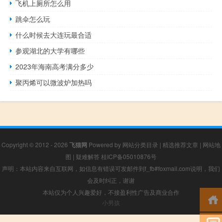
飞机上厕所怎么用
跳伞怎么玩
什么时候去大连玩最合适
参观湖北的大学有哪些
2023年海南高考满分多少
聚丙烯可以微波炉加热吗
Copyright © 2012 - 2026
飞猫网
Powered by
网站分类目录
|
精选推荐文章
|
网站地
图
|
疑难解答
桂ICP备05010876号
声明：本站内容来自互联网，如信息有错误可发邮件到f_fb#foxmail.com说明，我们
会及时纠正，谢谢
本站仅为个人兴趣爱好，不接盈利性广告及商业合作
小男孩