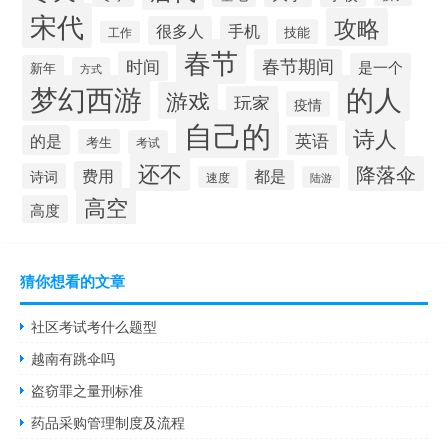
宋代
攻略
很多人
手机
技能
工作
春节
春节期间
时间
是一个
新年
方式
梦幻西游
的人
游戏
玩家
疫情
自己的
诗人
的是
英语
考生
考试
还不
降落伞
都是
费用
诗词
速度
陆游
高空
高度
猜你想看的文章
社区考试考什么题型
越南有跳伞吗
盗窃罪之量刑标准
药品采购管理制度及流程