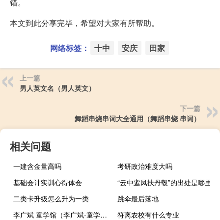
错。
本文到此分享完毕，希望对大家有所帮助。
网络标签：
十中
安庆
田家
上一篇
男人英文名（男人英文）
下一篇
舞蹈串烧串词大全通用（舞蹈串烧 串词）
相关问题
一建含金量高吗
考研政治难度大吗
基础会计实训心得体会
“云中鸾凤扶丹毂”的出处是哪里
二类卡升级怎么升为一类
跳伞最后落地
李广斌 童学馆（李广斌-童学馆创始人介绍）
符离农校有什么专业