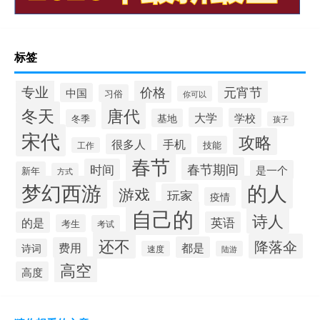
标签
专业
价格
元宵节
中国
习俗
你可以
唐代
冬天
大学
学校
基地
冬季
孩子
宋代
攻略
很多人
手机
技能
工作
春节
春节期间
时间
是一个
新年
方式
梦幻西游
的人
游戏
玩家
疫情
自己的
诗人
的是
英语
考生
考试
还不
降落伞
都是
费用
诗词
速度
陆游
高空
高度