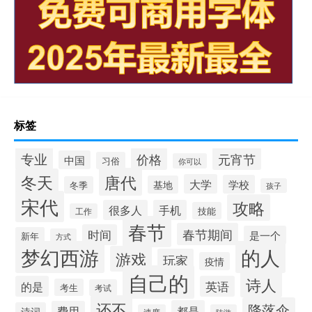
标签
专业
价格
元宵节
中国
习俗
你可以
唐代
冬天
大学
学校
基地
冬季
孩子
宋代
攻略
很多人
手机
技能
工作
春节
春节期间
时间
是一个
新年
方式
梦幻西游
的人
游戏
玩家
疫情
自己的
诗人
的是
英语
考生
考试
还不
降落伞
都是
费用
诗词
速度
陆游