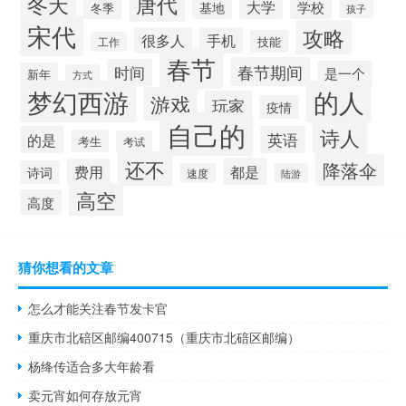
唐代
冬天
大学
学校
基地
冬季
孩子
宋代
攻略
很多人
手机
技能
工作
春节
春节期间
时间
是一个
新年
方式
梦幻西游
的人
游戏
玩家
疫情
自己的
诗人
的是
英语
考生
考试
还不
降落伞
都是
费用
诗词
速度
陆游
高空
高度
猜你想看的文章
怎么才能关注春节发卡官
重庆市北碚区邮编400715（重庆市北碚区邮编）
杨绛传适合多大年龄看
卖元宵如何存放元宵