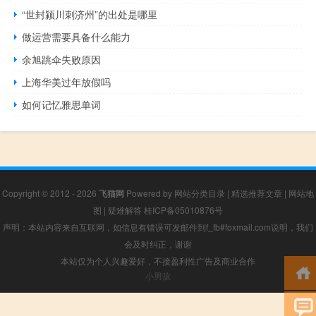
“世封颍川刺济州”的出处是哪里
做运营需要具备什么能力
余旭跳伞失败原因
上海华美过年放假吗
如何记忆雅思单词
Copyright © 2012 - 2026
飞猫网
Powered by
网站分类目录
|
精选推荐文章
|
网站地
图
|
疑难解答
桂ICP备05010876号
声明：本站内容来自互联网，如信息有错误可发邮件到f_fb#foxmail.com说明，我们
会及时纠正，谢谢
本站仅为个人兴趣爱好，不接盈利性广告及商业合作
小男孩