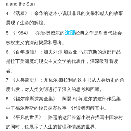
a and the Sun
4. 《活着》：余华的这本小说以非凡的文采和感人的故事
展现了生命的辉煌。
这部
5. 《1984》：乔治·奥威尔的
经典之作是对当代社会
极权主义的深刻揭露和思考。
6. 《百年孤独》：加夫列尔·加西亚·马尔克斯的这部作品
是拉丁美洲魔幻现实主义文学的代表作，深深吸引着读
者。
7. 《人类简史》：尤瓦尔·赫拉利的这本书从人类历史的角
度出发，对人类文明进行了深入的思考和回顾。
8. 《福尔摩斯探案全集》：阿瑟·柯南·道尔的这部作品集
中了福尔摩斯的经典探案故事，让读者陶醉其中。
9. 《平凡的世界》：路遥的这部长篇小说在描写中国农村
的同时，也展示了人生的哲理和情感的世界。