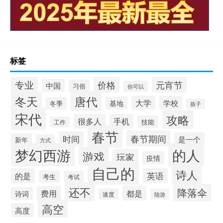
标签
专业
价格
元宵节
中国
习俗
你可以
唐代
冬天
大学
学校
基地
冬季
孩子
宋代
攻略
很多人
手机
技能
工作
春节
春节期间
时间
是一个
新年
方式
梦幻西游
的人
游戏
玩家
疫情
自己的
诗人
的是
英语
考生
考试
还不
降落伞
都是
费用
诗词
速度
陆游
高空
高度