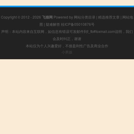
Copyright © 2012 - 2026
飞猫网
Powered by
网站分类目录
|
精选推荐文章
|
网站地
图
|
疑难解答
桂ICP备05010876号
声明：本站内容来自互联网，如信息有错误可发邮件到f_fb#foxmail.com说明，我们
会及时纠正，谢谢
本站仅为个人兴趣爱好，不接盈利性广告及商业合作
小男孩