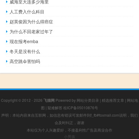
威海至大连多少海里
人工费入什么科目
赵英俊因为什么得癌症
为什么不回老家过年了
现在报考emba
冬天是没有什么
高空跳伞害怕吗
Copyright © 2012 - 2026
飞猫网
Powered by
网站分类目录
|
精选推荐文章
|
网站地
图
|
疑难解答
桂ICP备05010876号
声明：本站内容来自互联网，如信息有错误可发邮件到f_fb#foxmail.com说明，我们
会及时纠正，谢谢
本站仅为个人兴趣爱好，不接盈利性广告及商业合作
小男孩