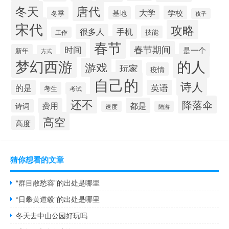
唐代
冬天
大学
学校
基地
冬季
孩子
宋代
攻略
很多人
手机
技能
工作
春节
春节期间
时间
是一个
新年
方式
梦幻西游
的人
游戏
玩家
疫情
自己的
诗人
的是
英语
考生
考试
还不
降落伞
都是
费用
诗词
速度
陆游
高空
高度
猜你想看的文章
“群目散愁容”的出处是哪里
“日攀黄道毂”的出处是哪里
冬天去中山公园好玩吗