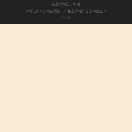
会及时纠正，谢谢
本站仅为个人兴趣爱好，不接盈利性广告及商业合作
小男孩