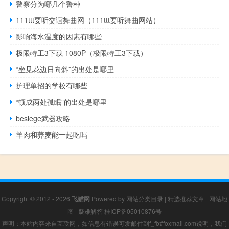
警察分为哪几个警种
111ttt要听交谊舞曲网（111ttt要听舞曲网站）
影响海水温度的因素有哪些
极限特工3下载 1080P（极限特工3下载）
“坐见花边日向斜”的出处是哪里
护理单招的学校有哪些
“顿成两处孤眠”的出处是哪里
besiege武器攻略
羊肉和荞麦能一起吃吗
Copyright © 2012 - 2026
飞猫网
Powered by
网站分类目录
|
精选推荐文章
|
网站地
图
|
疑难解答
桂ICP备05010876号
声明：本站内容来自互联网，如信息有错误可发邮件到f_fb#foxmail.com说明，我们