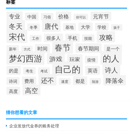
标签
专业
价格
元宵节
中国
习俗
你可以
唐代
冬天
大学
学校
基地
冬季
孩子
宋代
攻略
很多人
手机
技能
工作
春节
春节期间
时间
是一个
新年
方式
梦幻西游
的人
游戏
玩家
疫情
自己的
诗人
的是
英语
考生
考试
还不
降落伞
都是
费用
诗词
速度
陆游
高空
高度
猜你想看的文章
企业发放代金券的账务处理