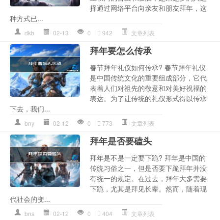
择通过网络平台向亲友和朋友拜年，这
种方式已...
dkb
02-13
0
942
文章列表
拜年要怎么传承
春节拜年礼仪如何传承? 春节拜年礼仪
是中国传统文化的重要组成部分，它代
表着人们对祖先的敬意和对美好祝福的
表达。为了让传统的礼仪形式得以传承
下去，我们...
bny
02-12
0
773
文章列表
拜年是否要磕头
拜年是不是一定要下跪? 拜年是中国的
传统习俗之一，但是否要下跪拜年并没
有统一的规定。在过去，拜年大多需要
下跪，尤其是拜见长辈。然而，随着现
代社会的变...
bns
02-12
0
404
文章列表