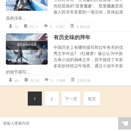
包括苗族的“苗童毽趣”。 苗童毽趣是苗
族人民非常喜爱的一项活动，具体起源
虽然没有...
cjr
02-11
0
897
文章列表
有历史味的拜年
中国历史上有哪些描写和过年有关的优
秀文学作品? 《红楼梦》被公认为中国
古典小说的巅峰之作，其中描述了丰富
多彩的传统过年场景。通过小说中丰富
的细节描写...
yls
02-09
0
986
文章列表
1
2
下一页
尾页
☚