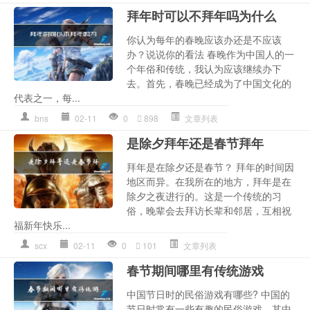
拜年时可以不拜年吗为什么
你认为每年的春晚应该办还是不应该
办？说说你的看法 春晚作为中国人的一
个年俗和传统，我认为应该继续办下
去。首先，春晚已经成为了中国文化的
代表之一，每...
bns
02-11
0
898
文章列表
是除夕拜年还是春节拜年
拜年是在除夕还是春节？ 拜年的时间因
地区而异。在我所在的地方，拜年是在
除夕之夜进行的。这是一个传统的习
俗，晚辈会去拜访长辈和邻居，互相祝
福新年快乐...
scx
02-11
0
101
文章列表
春节期间哪里有传统游戏
中国节日时的民俗游戏有哪些? 中国的
节日时常有一些有趣的民俗游戏，其中