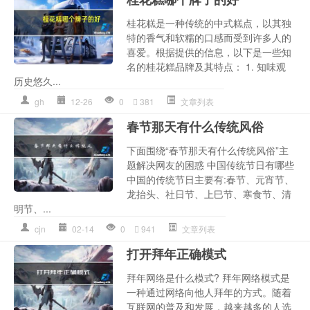
桂花糕是一种传统的中式糕点，以其独
特的香气和软糯的口感而受到许多人的
喜爱。根据提供的信息，以下是一些知
名的桂花糕品牌及其特点： 1. 知味观
历史悠久...
gh
12-26
0
381
文章列表
春节那天有什么传统风俗
下面围绕“春节那天有什么传统风俗”主
题解决网友的困惑 中国传统节日有哪些
中国的传统节日主要有:春节、元宵节、
龙抬头、社日节、上巳节、寒食节、清
明节、...
cjn
02-14
0
941
文章列表
打开拜年正确模式
拜年网络是什么模式? 拜年网络模式是
一种通过网络向他人拜年的方式。随着
互联网的普及和发展，越来越多的人选