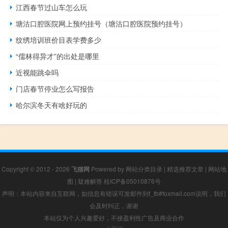
江西春节过山车怎么玩
塘沽口腔医院网上预约挂号（塘沽口腔医院预约挂号）
纹绣培训班价目表学费多少
“儒林得异才”的出处是哪里
近视能跳伞吗
门店春节停业怎么写报告
哈尔滨冬天有啥好玩的
Copyright © 2012 - 2026
飞猫网
Powered by
网站分类目录
|
精选推荐文章
|
网站地
图
|
疑难解答
桂ICP备05010876号
声明：本站内容来自互联网，如信息有错误可发邮件到f_fb#foxmail.com说明，我们
会及时纠正，谢谢
本站仅为个人兴趣爱好，不接盈利性广告及商业合作