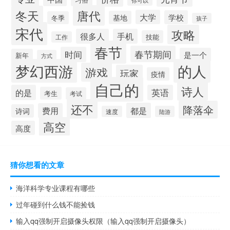
唐代
冬天
大学
学校
基地
冬季
孩子
宋代
攻略
很多人
手机
技能
工作
春节
春节期间
时间
是一个
新年
方式
梦幻西游
的人
游戏
玩家
疫情
自己的
诗人
的是
英语
考生
考试
还不
降落伞
都是
费用
诗词
速度
陆游
高空
高度
猜你想看的文章
海洋科学专业课程有哪些
过年碰到什么钱不能捡钱
输入qq强制开启摄像头权限（输入qq强制开启摄像头）