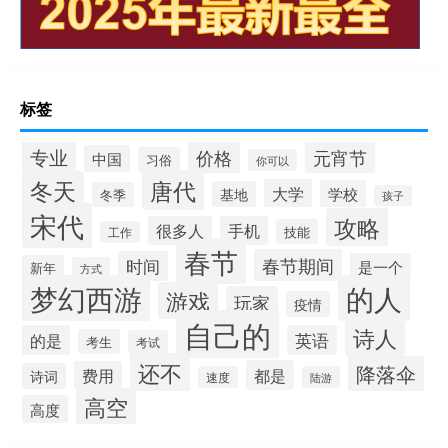
标签
专业
价格
元宵节
中国
习俗
你可以
唐代
冬天
大学
学校
基地
冬季
孩子
宋代
攻略
很多人
手机
技能
工作
春节
春节期间
时间
是一个
新年
方式
梦幻西游
的人
游戏
玩家
疫情
自己的
诗人
的是
英语
考生
考试
还不
降落伞
都是
费用
诗词
速度
陆游
高空
高度