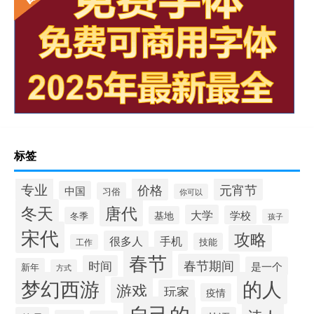
标签
专业
价格
元宵节
中国
习俗
你可以
唐代
冬天
大学
学校
基地
冬季
孩子
宋代
攻略
很多人
手机
技能
工作
春节
春节期间
时间
是一个
新年
方式
梦幻西游
的人
游戏
玩家
疫情
自己的