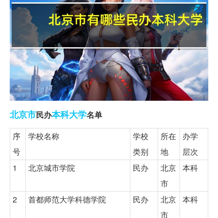
北京市
本科
大学
民办
名单
序
学校名称
学校
所在
办学
号
类别
地
层次
1
北京城市学院
民办
北京
本科
市
2
首都师范大学科德学院
民办
北京
本科
市