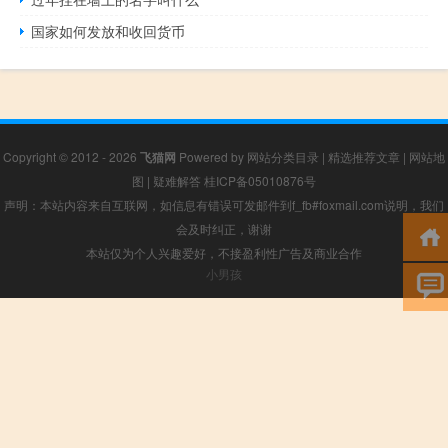
国家如何发放和收回货币
Copyright © 2012 - 2026
飞猫网
Powered by
网站分类目录
|
精选推荐文章
|
网站地
图
|
疑难解答
桂ICP备05010876号
声明：本站内容来自互联网，如信息有错误可发邮件到f_fb#foxmail.com说明，我们
会及时纠正，谢谢
本站仅为个人兴趣爱好，不接盈利性广告及商业合作
小男孩