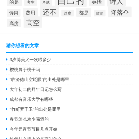
诗人
的是
英语
考生
考试
还不
降落伞
都是
费用
诗词
速度
陆游
高空
高度
猜你想看的文章
3岁博美犬一次喂多少
樱桃属于桃子吗
“临济德山空眨眼”的出处是哪里
大年初二的拜年日记怎么写
成都有音乐大学有哪些
“竹町罗千卫”的出处是哪里
春节怎么劝少喝酒的
今年元宵节节目几点开始
过年挂在墙上的名字叫什么