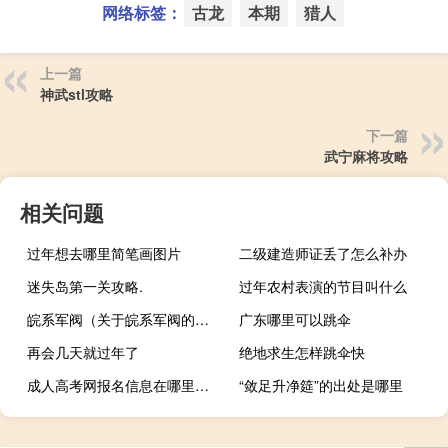
网络标签：
古龙
本期
猎人
上一篇
神武stl攻略
下一篇
武宁麻将攻略
相关问题
过年想去哪里简笔画图片
二级建造师证丢了怎么补办
迷失岛第一关攻略.
过年农村表演的节目叫什么
皖系军阀（关于皖系军阀的介绍）
广东哪里可以跳伞
再会几天就过年了
绝地求生怎样跳伞快
成人高考网报名信息在哪里查询
“敛足升净筵”的出处是哪里