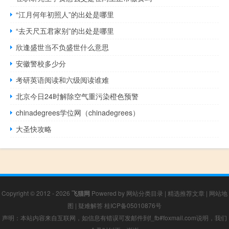
“江月何年初照人”的出处是哪里
“去天尺五君家别”的出处是哪里
欣逢盛世当不负盛世什么意思
安徽警校多少分
考研英语阅读和六级阅读谁难
北京今日24时解除空气重污染橙色预警
chinadegrees学位网（chinadegrees）
大圣快攻略
Copyright © 2012 - 2026
飞猫网
Powered by
网站分类目录
|
精选推荐文章
|
网站地
图
|
疑难解答
桂ICP备05010876号
声明：本站内容来自互联网，如信息有错误可发邮件到f_fb#foxmail.com说明，我们