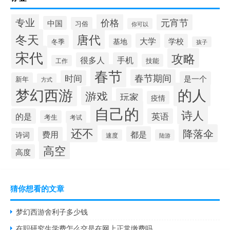
专业
价格
元宵节
中国
习俗
你可以
唐代
冬天
大学
学校
基地
冬季
孩子
宋代
攻略
很多人
手机
技能
工作
春节
春节期间
时间
是一个
新年
方式
梦幻西游
的人
游戏
玩家
疫情
自己的
诗人
的是
英语
考生
考试
还不
降落伞
都是
费用
诗词
速度
陆游
高空
高度
猜你想看的文章
梦幻西游舍利子多少钱
在职研究生学费怎么交是在网上正常缴费吗